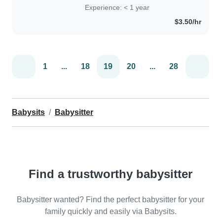
muchos sobrinos , y desde pequeña
Experience: < 1 year
me ha gustado cuidar de los más
$3.50/hr
pequeños,..
1
...
18
19
20
...
28
Babysits
Babysitter
Find a trustworthy babysitter
Babysitter wanted? Find the perfect babysitter for your
family quickly and easily via Babysits.