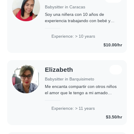
Babysitter in Caracas
Soy una niñera con 10 años de
experiencia trabajando con bebé y
niños pequeños. Me considero una
persona responsable, amigable y
Experience: > 10 years
paciente que disfruta mucho de pasar
$10.00/hr
tiempo con los..
Elizabeth
Babysitter in Barquisimeto
Me encanta compartir con otros niños
el amor que le tengo a mi amado
nieto Es espectacular ser abuela
Experience: > 11 years
$3.50/hr