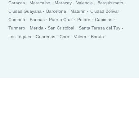
Caracas
Maracaibo
Maracay
Valencia
Barquisimeto
Ciudad Guayana
Barcelona
Maturín
Ciudad Bolívar
Cumaná
Barinas
Puerto Cruz
Petare
Cabimas
Turmero
Mérida
San Cristóbal
Santa Teresa del Tuy
Los Teques
Guarenas
Coro
Valera
Baruta
Ciudad Ojeda
San Fernando de Apure
Guatire
El Tigre
Porlamar
San Felipe
Guacara
Acarigua
Cúa
Araure
Puerto Cabello
Calabozo
Ocumare
San Juan de los Morros