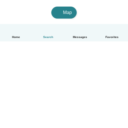
Map
Home
Search
Messages
Favorites
English
How it works
Help
Terms & Privacy
Pricing
Company details
Babysits for Work
Community standards