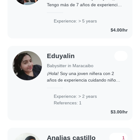
Tengo más de 7 años de experiencia
cuidando a bebés, niños pequeños y
preescolares. Soy una persona
Experience: > 5 years
creativa que disfruta mucho de pasar
$4.00/hr
tiempo con..
Eduyalin
Babysitter in Maracaibo
¡Hola! Soy una joven niñera con 2
años de experiencia cuidando niños
en edad preescolar y escolar. Me
encanta leer, dibujar y enseñar
Experience: > 2 years
música a los niños. También hablo
References: 1
inglés y español...
$3.00/hr
Analias castillo
1