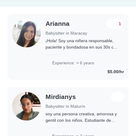
Arianna
1
Babysitter in Maracay
¡Hola! Soy una niñera responsable,
paciente y bondadosa en sus 30s con
años de experiencia cuidando niños
tanto de mi familia, como de amigos,
Experience: > 6 years
en edad preescolar y escolar.
$5.00/hr
También..
Mirdianys
Babysitter in Maturín
soy una persona creativa, amorosa y
gentil con los niños. Estudiante de
educación inicial y futura docente
inclusiva en nombre de dios
Experience: > 2 years