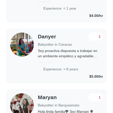
energía. Me encantan los niños y me
dedico a brindarles un espacio
Experience: < 1 year
seguro, divertido y de confianza
$4.00/hr
mientras sus padres..
Danyer
1
Babysitter in Caracas
Soy proactiva dispuesta a trabajar en
un ambiente empático y agradable
cuidando de su bebé con la mejor
disposición ayudando en todas las
Experience: > 8 years
necesidades del mismo ! Tengo 8
$5.00/hr
años de experiencia..
Maryan
1
Babysitter in Barquisimeto
Hola linda familia💖 Soy Maryan 🐥