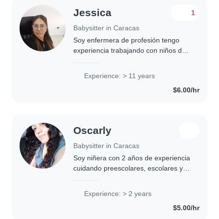
Jessica
1
Babysitter in Caracas
Soy enfermera de profesión tengo
experiencia trabajando con niños de
diferentes edades cariñosa empática
servicial organizada discreta
Experience: > 11 years
responsable y honesta con vocación
$6.00/hr
al servicio..
Oscarly
Babysitter in Caracas
Soy niñera con 2 años de experiencia
cuidando preescolares, escolares y
adolescentes. Tengo paciencia y
creatividad, especialmente con niños
Experience: > 2 years
con TDAH. Me encanta leer, dibujar,
$5.00/hr
manualidades,..