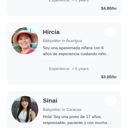
$4.80/hr
Hircia
Babysitter in Acarigua
Soy una apasionada niñera con 6
años de experiencia cuidando niños
en edad preescolar y escolar. Me
encanta la música y los juegos
Experience: > 6 years
educativos. Estoy preparada para
$3.00/hr
cocinar y ayudar..
Sinai
Babysitter in Caracas
Hola! Soy una joven de 17 años,
responsable, paciente y con mucha