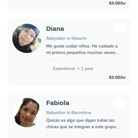
$4.00/hr
cuentos. Estoy..
Diana
Babysitter in Maturín
Me gusta cuidar niños. He cuidado a
mi primos pequeños muchas veces,
me encanta jugar, leer y hacer
manualidades con los pequeños. Soy
Experience: < 1 year
responsable y amigable, y me siento
$3.00/hr
cómoda manejando..
Fabiola
Babysitter in Barcelona
Quizás es algo que digan todas las
chicas que se integran a este grupo,
pero me gustan los niños , tengo