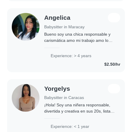
Angelica
Babysitter in Maracay
Bueno soy una chica responsable y
carismática amo mi trabajo amo lo
que una niñera apasionada y creativa
con 4 años de experiencia cuidando
Experience: > 4 years
bebés, niños pequeños y
$2.50/hr
preescolares, me..
Yorgelys
Babysitter in Caracas
¡Hola! Soy una niñera responsable,
divertida y creativa en sus 20s, lista
para cuidar a sus pequeños. Tengo
experiencia con niños en edad
Experience: < 1 year
preescolar y me encanta leerles