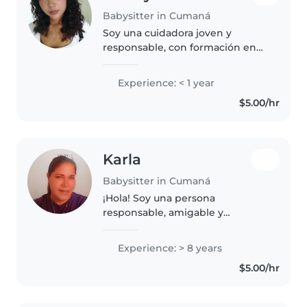
Babysitter in Cumaná
Soy una cuidadora joven y
responsable, con formación en
administración de servicios. Me
encanta trabajar con niños en
Experience: < 1 year
edad preescolar y escolar,
$5.00/hr
ayudándoles con la lectura,
manualidades..
Karla
Babysitter in Cumaná
¡Hola! Soy una persona
responsable, amigable y
empática en sus 30s, con 8 años
de experiencia en el cuidado de
Experience: > 8 years
niños de todas las edades. Me
$5.00/hr
encanta dibujar, leer cuentos,
tocar música..