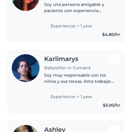
Soy una persona amigable y
paciente con experiencia
cuidando niños en edad
preescolar. Me encanta dibujar y
Experience: > 1 year
la música, y puedo adaptarme
$4.80/hr
con labores del hogar.
Actualmente estudio..
Karlimarys
Babysitter in Cumaná
Soy muy responsable con los
niños y sus tareas. Amo trabajar
con niños, por eso estoy
estudiando para ejercer como
Experience: < 1 year
docente de educación inicial. 🥰
$5.00/hr
Ashley