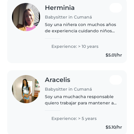
Herminia
Babysitter in Cumaná
Soy una niñera con muchos años
de experiencia cuidando niños
de todas las edades, desde
bebés hasta preescolares. Soy
Experience: > 10 years
una persona responsable,
$5.01/hr
paciente y con mucha
imaginación para..
Aracelis
Babysitter in Cumaná
Soy una muchacha responsable
quiero trabajar para mantener a
mis hijos soy de experiencia
tengo como 7 años trabajando
Experience: > 5 years
en casa de familia pero ahorita
$5.10/hr
estoy sin trabajo y estoy