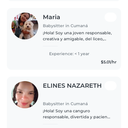
buscando..
Maria
Babysitter in Cumaná
¡Hola! Soy una joven responsable,
creativa y amigable, del liceo,
buscando cuidar niños en mi
hogar. Tengo habilidades en
Experience: < 1 year
dibujar, leer cuentos y
$5.01/hr
manualidades. Me siento
cómoda con..
ELINES NAZARETH
Babysitter in Cumaná
¡Hola! Soy una canguro
responsable, divertida y paciente
en sus 20s con 9 años de