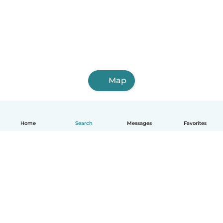
Map
Home
Search
Messages
Favorites
English
How it works
Help
Terms & Privacy
Pricing