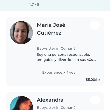
4.7 / 5
Maria José
Gutiérrez
Babysitter in Cumaná
Soy una persona responsable,
amigable y divertida en sus 40s,
con experiencia en el cuidado de
bebés y niños pequeños. Me
Experience: < 1 year
encanta dibujar, leer cuentos,
$5.00/hr
enseñar música y jugar.
También..
Alexandra
Babysitter in Cumaná