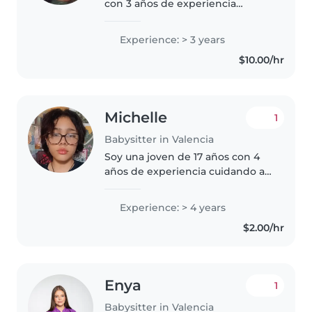
con 3 años de experiencia
cuidando niños pequeños, bebés
y niños pequeños. Soy
Experience: > 3 years
responsable, divertida y
$10.00/hr
amigable. Me encanta leer a los
niños, hacer..
Michelle
1
Babysitter in Valencia
Soy una joven de 17 años con 4
años de experiencia cuidando a
niños de entre 1 y 16 o mi misma
edad. Soy responsable, divertida
Experience: > 4 years
y paciente, enseño dibujo y
$2.00/hr
tengo habilidad de enseñar..
Enya
1
Babysitter in Valencia