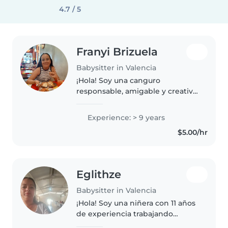
4.7 / 5
Franyi Brizuela
Babysitter in Valencia
¡Hola! Soy una canguro
responsable, amigable y creativa
en sus 20s con 9 años de
experiencia cuidando niños de
Experience: > 9 years
todas las edades. Me siento
$5.00/hr
cómoda con mascotas, cocinar,
labores del..
Eglithze
Babysitter in Valencia
¡Hola! Soy una niñera con 11 años
de experiencia trabajando
principalmente con niños