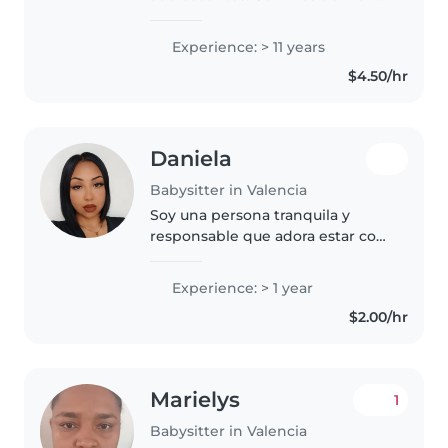
de experiencia como canguro,
organizo actividades creativas
Experience: > 11 years
como manualidades, música o
$4.50/hr
cuentos. Ayudo con la tarea y..
Daniela
Babysitter in Valencia
Soy una persona tranquila y
responsable que adora estar con
niños. Con un año de
experiencia cuidando a
Experience: > 1 year
pequeños de todas las edades,
$2.00/hr
me encanta leer, cantar y ayudar
con los deberes...
Marielys
1
Babysitter in Valencia