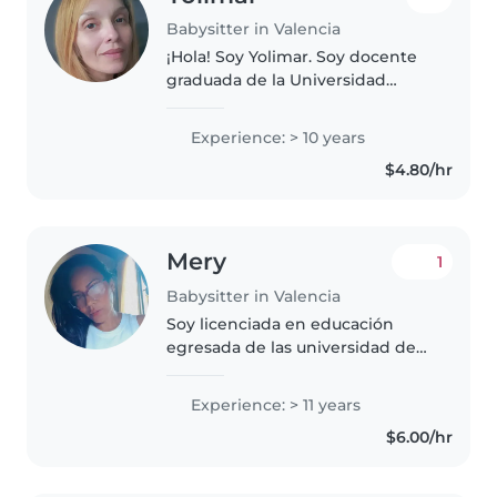
Babysitter in Valencia
¡Hola! Soy Yolimar. Soy docente
graduada de la Universidad
Nacional Abierta (UNA) y una
profesional versátil, responsable
Experience: > 10 years
y de confianza. Me caracterizo
$4.80/hr
por mi paciencia, empatía y..
Mery
1
Babysitter in Valencia
Soy licenciada en educación
egresada de las universidad de
Carabobo, divorciada y Madre de
2; el mayor de 18 y una nena de 8
Experience: > 11 years
los cuales quedan bajo el
$6.00/hr
cuidado de mi madre. Tengo
más..