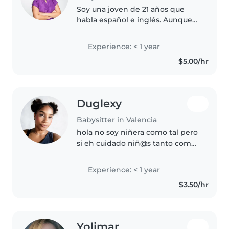
Soy una joven de 21 años que
habla español e inglés. Aunque
no tengo experiencia previa
como niñera con familias nuevas,
Experience: < 1 year
soy una persona responsable,
$5.00/hr
amigable y bondadosa que
disfruta..
Duglexy
Babysitter in Valencia
hola no soy niñera como tal pero
si eh cuidado niñ@s tanto como
herman@s y prim@s e hijos
conocidos, también me gustan
Experience: < 1 year
los niñ@s y tengo much
$3.50/hr
paciencia
Yolimar