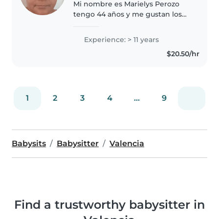
Mi nombre es Marielys Perozo
tengo 44 años y me gustan los
niños tan hago labor de limpieza
soy muy colaboradora y muy
Experience: > 11 years
humilde onesta soy una mujer
$20.50/hr
trabajadora cabeza de hogar
...trabajé..
1
2
3
4
...
9
Babysits
Babysitter
Valencia
Find a trustworthy babysitter in