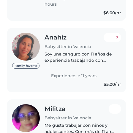
para..
hours
$6.00/hr
Anahiz
7
Babysitter in Valencia
Soy una canguro con 11 años de
experiencia trabajando con
niños de todas las edades, desde
Family favorite
bebés hasta adolescentes. Estoy
Experience: > 11 years
titulada en Educación Inicial y
$5.00/hr
tengo experiencia trabajando..
Militza
Babysitter in Valencia
Me gusta trabajar con niños y
adolescentes. Con más de 11 años