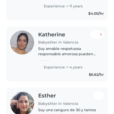
pequeños en edad preescolar.
Experience: > 11 years
Disfruto participando en
$4.00/hr
actividades creativas y estoy
familiarizada..
Katherine
1
Babysitter in Valencia
Soy amable respetuosa
responsable amorosa pueden
confiar en mí me gusta reir ah
pero también soy muy sensible
Experience: > 4 years
jajaja llorona me gusta echar
$6.62/hr
broma en mi momento libre y
no me gusta..
Esther
Babysitter in Valencia
Soy una canguro de 30 y tantos