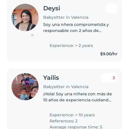
Deysi
Babysitter in Valencia
Soy una nñera comprometida y
responsable con 2 años de
(1)
experiencia cuidando niños,
especialmente de edad de
Experience: > 2 years
párvulo. Me gusta mucho
$9.00/hr
interactuar con los niños a través
de actividades..
Yailis
3
Babysitter in Valencia
¡Hola! Soy una niñera con más de
10 años de experiencia cuidando
niños de todas las edades, desde
bebés hasta escolares. Soy
Experience: > 10 years
madre, lo que me da una
References: 2
perspectiva única y paciente
Average response time: 5