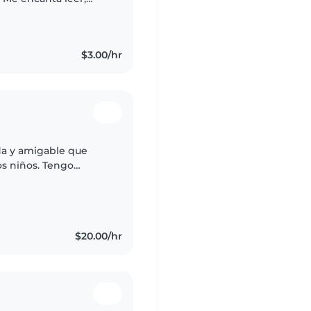
os pequeños, y
$3.00/hr
da y amigable que
os niños. Tengo
n edad preescolar y
$20.00/hr