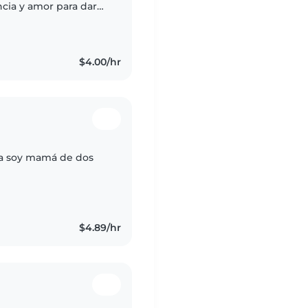
cia y amor para dar
para dar lo mejor.
$4.00/hr
ia soy mamá de dos
$4.89/hr