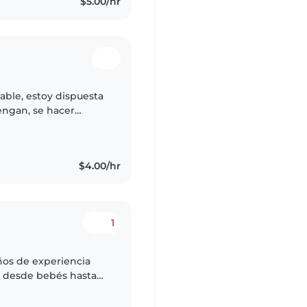
$5.00/hr
able, estoy dispuesta
engan, se hacer
$4.00/hr
1
años de experiencia
, desde bebés hasta
sona responsable,