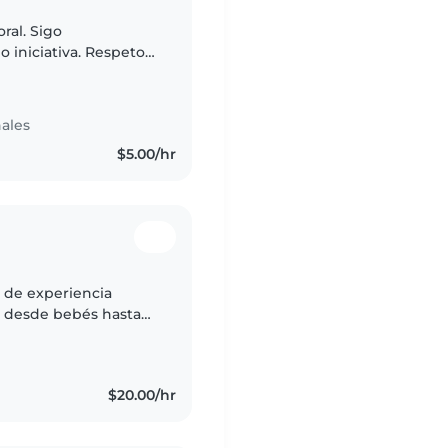
ral. Sigo
o iniciativa. Respeto
ca. Me adapto a
ales
$5.00/hr
o de experiencia
, desde bebés hasta
ona divertida,
$20.00/hr