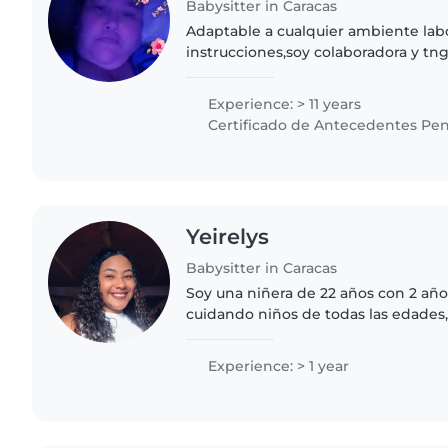
Babysitter in Caracas
Adaptable a cualquier ambiente labo
instrucciones,soy colaboradora y tng
el espacio d cada quien. Soy empáti
cualquier horario laboral...
Experience: > 11 years
Certificado de Antecedentes Pen
Yeirelys
Babysitter in Caracas
Soy una niñera de 22 años con 2 añ
cuidando niños de todas las edades
niños en edad escolar. Soy una pers
responsable y paciente. Puedo..
Experience: > 1 year