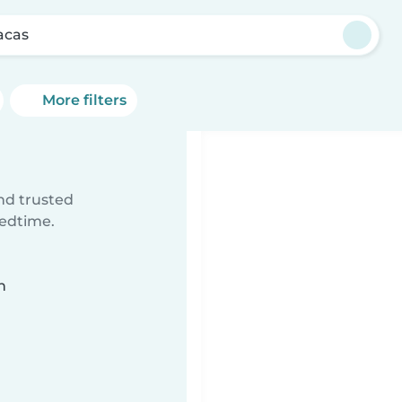
acas
More filters
ind trusted
bedtime.
n