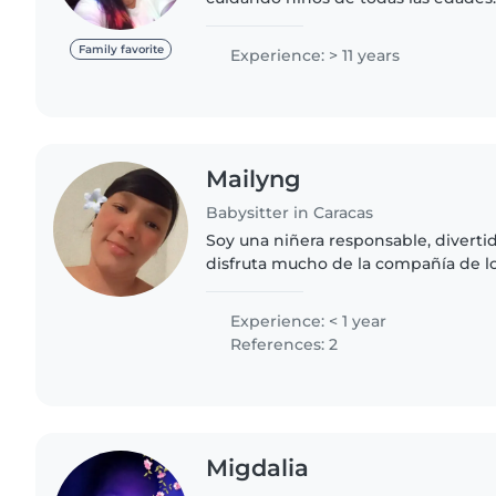
dibujar y hacer manualidades con l
también puedo ayudar..
Family favorite
Experience: > 11 years
Mailyng
Babysitter in Caracas
Soy una niñera responsable, diverti
disfruta mucho de la compañía de l
experiencia trabajando con niños e
me encanta leerles cuentos..
Experience: < 1 year
References: 2
Migdalia