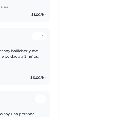
ales
$1.00/hr
1
y me
xperiencia y se cómo
$6.00/hr
os soy una persona