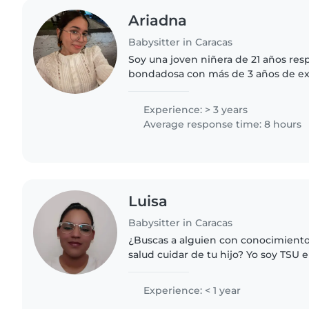
Ariadna
Babysitter in Caracas
Soy una joven niñera de 21 años resp
bondadosa con más de 3 años de ex
niños de todas las edades, desde b
adolescentes. Estoy estudiando..
Experience: > 3 years
Average response time: 8 hours
Luisa
Babysitter in Caracas
¿Buscas a alguien con conocimiento
salud cuidar de tu hijo? Yo soy TSU 
responsable y creativa, con habili
y dibujo. Me encanta..
Experience: < 1 year