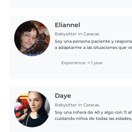
Eliannel
Babysitter in Caracas
Soy una persona paciente y respons
a adaptarme a las situaciones que v
manualidades y se dibujar
Experience: < 1 year
Daye
Babysitter in Caracas
Soy una niñera de 40 y algo con 11 
cuidando niños de todas las edades
niños en edad escolar. Soy una per
calmada y muy paciente...