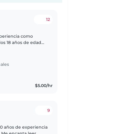
12
los 18 años de edad
ares , cuidando bebé a
ales
$5.00/hr
9
10 años de experiencia
 Me encanta leer,