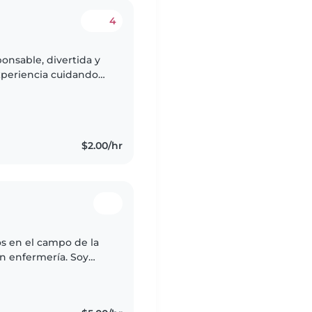
4
onsable, divertida y
periencia cuidando
ebés hasta
$2.00/hr
s en el campo de la
en enfermería. Soy
dades en manualidades