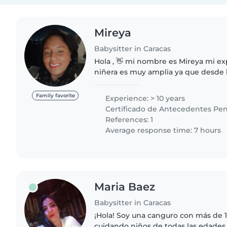
Mireya
Babysitter in Caracas
Hola , 👋 mi nombre es Mireya mi experiencia como
niñera es muy amplia ya que desde 
he trabajado en maternales prescol
domicilio estudie educación..
Family favorite
Experience: > 10 years
Certificado de Antecedentes Pen
References: 1
Average response time: 7 hours
Maria Baez
Babysitter in Caracas
¡Hola! Soy una canguro con más de 
cuidando niños de todas las edades.