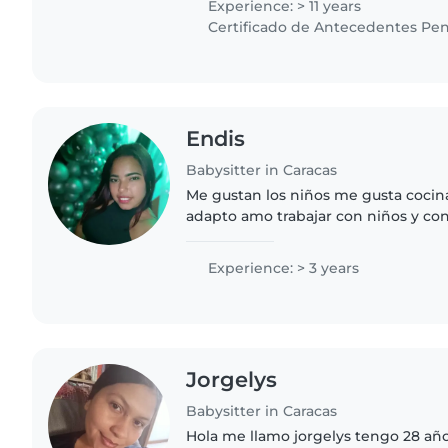
Experience: > 11 years
Certificado de Antecedentes Pen
Endis
Babysitter in Caracas
Me gustan los niños me gusta cocinar soy ballicher 
adapto amo trabajar con niños y con e cuidado a 3 niños
en la misma casa tengo 3 años de e
cuidar niños..
Experience: > 3 years
Jorgelys
Babysitter in Caracas
Hola me llamo jorgelys tengo 28 añ