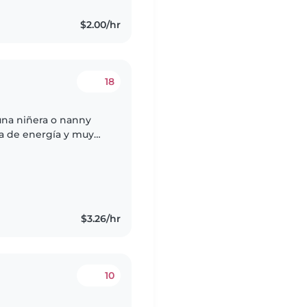
$2.00/hr
18
una niñera o nanny
/a de energía y muy
que pueda ayudar con
$3.26/hr
10