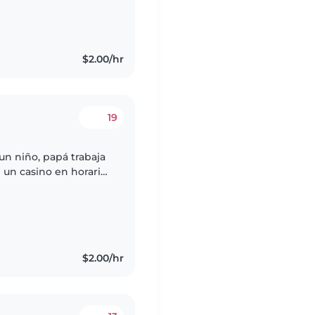
$2.00/hr
19
un niño, papá trabaja
 un casino en horario
en casa de lunes a
$2.00/hr