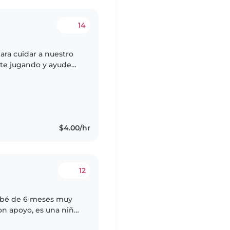
14
ra cuidar a nuestro
ute jugando y ayude
dosa y atenta.
$4.00/hr
12
ebé de 6 meses muy
on apoyo, es una niña
ajar medio día y por