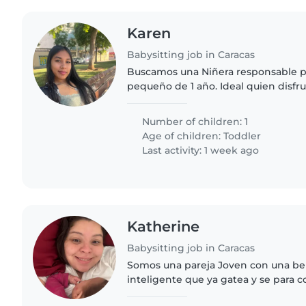
Karen
Babysitting job in Caracas
Buscamos una Niñera responsable pa
pequeño de 1 año. Ideal quien disfr
con tareas infantiles. Que sea cuida
Contactenos para coordinar..
Number of children: 1
Age of children:
Toddler
Last activity: 1 week ago
Katherine
Babysitting job in Caracas
Somos una pareja Joven con una b
inteligente que ya gatea y se para c
muy risueña Yo debo empezar a trab