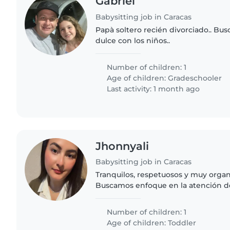
Gabriel
Babysitting job in Caracas
Papà soltero recién divorciado.. Bus
dulce con los niños..
Number of children: 1
Age of children:
Gradeschooler
Last activity: 1 month ago
Jhonnyali
Babysitting job in Caracas
Tranquilos, respetuosos y muy organ
Buscamos enfoque en la atención de
sus juegos. Y estar atenta de sus co
Necesitamos buena..
Number of children: 1
Age of children:
Toddler