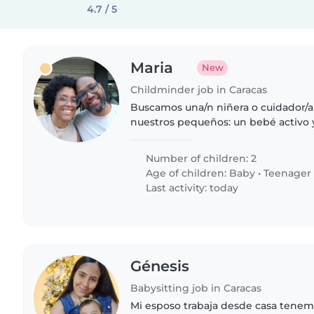
4.7 / 5
Maria
New
Childminder job in Caracas
Buscamos una/n niñera o cuidador/a
nuestros pequeños: un bebé activo 
deportista. Se requiere experiencia
edades y disposición..
Number of children: 2
Age of children:
Baby
•
Teenager
Last activity: today
Génesis
Babysitting job in Caracas
Mi esposo trabaja desde casa tenem