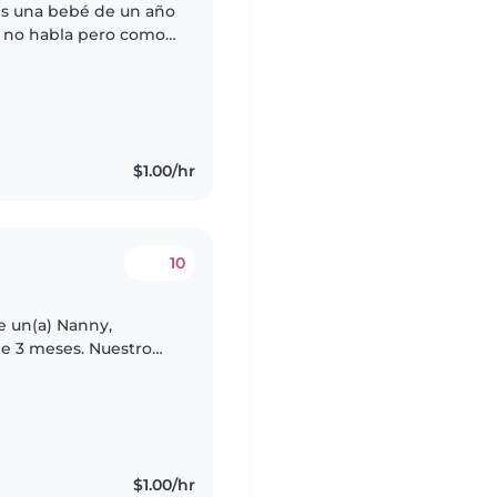
 es una bebé de un año
n no habla pero como
lora cuando no le das
$1.00/hr
10
e un(a) Nanny,
e 3 meses. Nuestro
cariñoso/a.
$1.00/hr