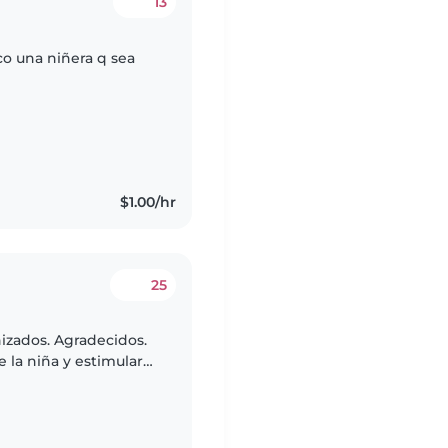
13
co una niñera q sea
$1.00/hr
25
izados. Agradecidos.
 la niña y estimular
sas personales.