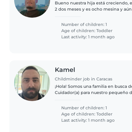
Bueno nuestra hija está creciendo,
2 dos meses y es ocho mesina y aú
bastante, y es muy anteta y aveces l
la comida a..
Number of children: 1
Age of children:
Toddler
Last activity: 1 month ago
Kamel
Childminder job in Caracas
¡Hola! Somos una familia en busca d
Cuidador(a) para nuestro pequeño d
hijo es muy amigable, inteligente y 
Necesitamos a alguien que se..
Number of children: 1
Age of children:
Toddler
Last activity: 1 month ago