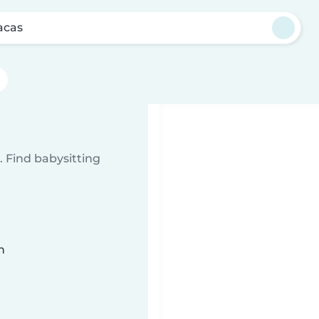
acas
 Find babysitting
n