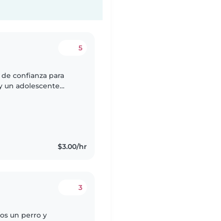
5
 de confianza para
y un adolescente
 con niños de estas
$3.00/hr
3
os un perro y