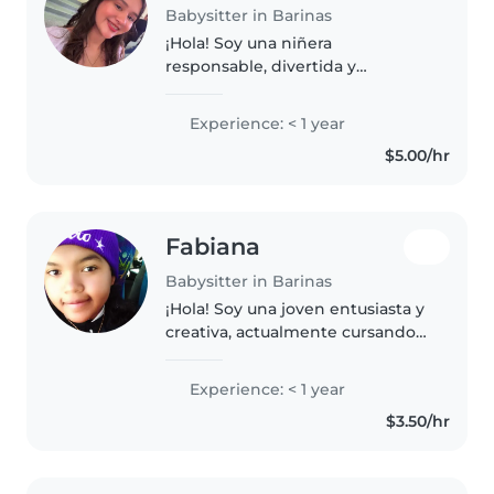
Babysitter in Barinas
¡Hola! Soy una niñera
responsable, divertida y
amigable, en sus 20s, lista para
cuidar de tus niños. Aunque soy
Experience: < 1 year
nueva en el cuidado infantil,
$5.00/hr
tengo experiencia con bebés,
preescolares..
Fabiana
Babysitter in Barinas
¡Hola! Soy una joven entusiasta y
creativa, actualmente cursando
el tercer semestre de
administración de empresas.
Experience: < 1 year
Aunque soy nueva en el cuidado
$3.50/hr
de niños, estoy emocionada por
aprender..