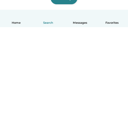
Home
Search
Messages
Favorites
English
How it works
Help
Terms & Privacy
Pricing
Company details
Babysits for Work
Community standards
© Babysits B.V.