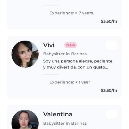
trabajar con niños desde bebés
hasta preescolares. Utilizo
Experience: > 7 years
música y juegos para hacer el
$3.50/hr
tiempo divertido. Responsable y
paciente,..
Vivi
New
Babysitter in Barinas
Soy una persona alegre, paciente
y muy divertida, con un gusto
genuino por cuidar a los niños y
acompañarlos en su día a día. Mi
Experience: < 1 year
formación como estudiante de
$3.50/hr
medicina me brinda valiosas..
Valentina
Babysitter in Barinas