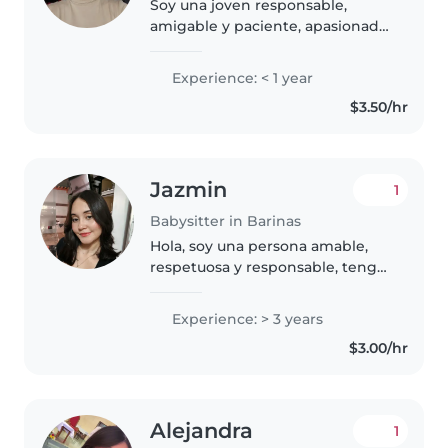
Soy una joven responsable,
amigable y paciente, apasionada
por el cuidado de niños
pequeños. Aunque tengo poca
Experience: < 1 year
experiencia directa, soy
$3.50/hr
estudiante avanzada de
enfermería, lo que me..
Jazmin
1
Babysitter in Barinas
Hola, soy una persona amable,
respetuosa y responsable, tengo
más de 3 años de experiencia
cuidando niños y para mí sería
Experience: > 3 years
un placer cuidar de tu bebé
$3.00/hr
Alejandra
1