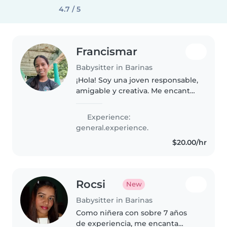
4.7 / 5
Francismar
Babysitter in Barinas
¡Hola! Soy una joven responsable,
amigable y creativa. Me encanta
trabajar con niños,
especialmente bebés y niños
Experience:
pequeños. Tengo habilidades en
general.experience.
dibujar, leer cuentos, hacer
$20.00/hr
manualidades,..
Rocsi
New
Babysitter in Barinas
Como niñera con sobre 7 años
de experiencia, me encanta