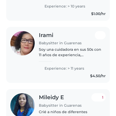
preescolar. Me encanta organizar
Experience: > 10 years
juegos, cocinar y ayudar con las
$1.00/hr
tareas cotidianas. Respetuosa,..
Irami
Babysitter in Guarenas
Soy una cuidadora en sus 50s con
11 años de experiencia,
especializada en niños en edad
preescolar. Tengo un bachiller
Experience: > 11 years
integral y me encanta compartir
$4.50/hr
mi pasión por el arte y la música..
Mileidy E
1
Babysitter in Guarenas
Crié a niños de diferentes