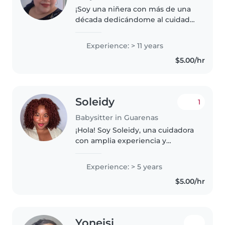
¡Soy una niñera con más de una
década dedicándome al cuidado
infantil! Adoro acompañar a
niños desde bebés hasta
Experience: > 11 years
preescolares, con actividades
$5.00/hr
creativas, música y lectura. Me
encanta..
Soleidy
1
Babysitter in Guarenas
¡Hola! Soy Soleidy, una cuidadora
con amplia experiencia y
formación en el cuidado infantil
desde bebés hasta adolescentes.
Experience: > 5 years
He trabajado en centros
$5.00/hr
maternales atendiendo a niños
en..
Yoneisi