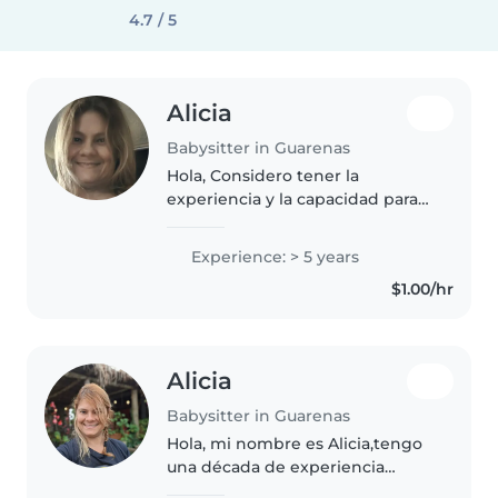
4.7 / 5
Alicia
Babysitter in Guarenas
Hola, Considero tener la
experiencia y la capacidad para
cuidar a su bebé o niño en
cuanto a su alimento, higiene,
Experience: > 5 years
entretenimiento, ayudarlo a todo
$1.00/hr
lo que se refiere a su bienestar..
Alicia
Babysitter in Guarenas
Hola, mi nombre es Alicia,tengo
una década de experiencia
cuidando a niños en edad