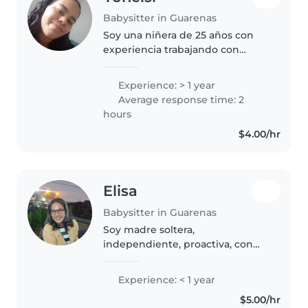
Babysitter in Guarenas
Soy una niñera de 25 años con
experiencia trabajando con
niños entre 1 año hasta 13 años.
Soy responsable, paciente y
Experience: > 1 year
tengo un espíritu creativo.
Average response time: 2
Puedo ayudar con una variedad
hours
de tareas,..
$4.00/hr
Elisa
Babysitter in Guarenas
Soy madre soltera,
independiente, proactiva, con
experiencia en el cuidado y
educación de infantes, me
Experience: < 1 year
gustan las tareas del hogar. Mis 2
$5.00/hr
hijas mayores en proceso de