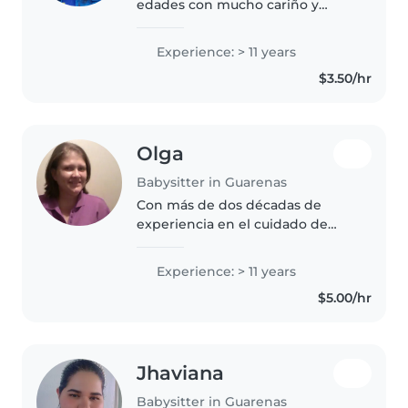
edades con mucho cariño y
creatividad. Licenciada en
Educación integral, tengo 11 años
Experience: > 11 years
de experiencia como niñera. Me
$3.50/hr
encanta leer, hacer
manualidades, música..
Olga
Babysitter in Guarenas
Con más de dos décadas de
experiencia en el cuidado de
niños, me especializo en trabajar
con niños pequeños,
Experience: > 11 years
preescolares y escolares. Soy
$5.00/hr
Licenciada en Educación Inicial y
tengo un..
Jhaviana
Babysitter in Guarenas