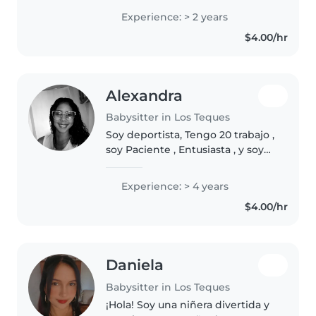
cuidadosa y amorosa con los
Experience: > 2 years
niños, tengo 2 pequeños de
$4.00/hr
edad escolar, y se y entiendo
perfectamente..
Alexandra
Babysitter in Los Teques
Soy deportista, Tengo 20 trabajo ,
soy Paciente , Entusiasta , y soy
responsable
Experience: > 4 years
$4.00/hr
Daniela
Babysitter in Los Teques
¡Hola! Soy una niñera divertida y