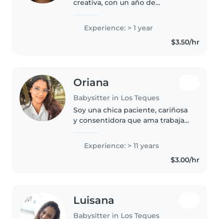
creativa, con un año de
experiencia cuidando niños de
todas las edades. Me encanta
Experience: > 1 year
leer cuentos, hacer
$3.50/hr
manualidades y jugar con los
niños. También..
Oriana
Babysitter in Los Teques
Soy una chica paciente, cariñosa
y consentidora que ama trabajar
con niños, enseñarlos y crear un
vínculo de amor y respeto. Lo
Experience: > 11 years
más importante para mí es que
$3.00/hr
ellos y sus padres se..
Luisana
Babysitter in Los Teques