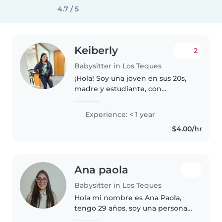
4.7 / 5
Keiberly
2
Babysitter in Los Teques
¡Hola! Soy una joven en sus 20s,
madre y estudiante, con
experiencia en el cuidado de
bebés, niños en edad preescolar
Experience: < 1 year
y en edad de ir a la escuela. Me
$4.00/hr
encanta dibujar, leer cuentos,..
Ana paola
Babysitter in Los Teques
Hola mi nombre es Ana Paola,
tengo 29 años, soy una persona
altamente responsable,