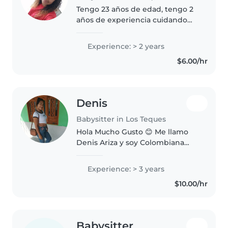
Tengo 23 años de edad, tengo 2
años de experiencia cuidando
principalmente a niños en edad
preescolar y de 3-5 años. Soy
Experience: > 2 years
responsable, amigable y muy
$6.00/hr
paciente. Aunque no tengo
certificado..
Denis
Babysitter in Los Teques
Hola Mucho Gusto 😊 Me llamo
Denis Ariza y soy Colombiana
Vengo De Familia Humilde y Me
encanta Los Niño Me gusta Crear
Experience: > 3 years
actividad para que se sienta feliz
$10.00/hr
y Decidicado a desarrollar..
Babysitter