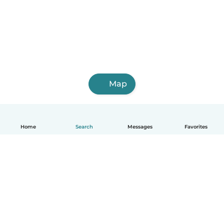
Map
Home
Search
Messages
Favorites
English
How it works
Help
Terms & Privacy
Pricing