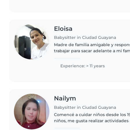
Eloisa
Babysitter in Ciudad Guayana
Madre de familia amigable y respon
trabajar para sacar adelante a mi fam
servicios,ayudar a demás personas
habilidades y destrezas encuento..
Experience: > 11 years
Nailym
Babysitter in Ciudad Guayana
Comencé a cuidar niños desde los 19
niños, me gusta realizar actividades 
trabajado con lactantes y embarazad