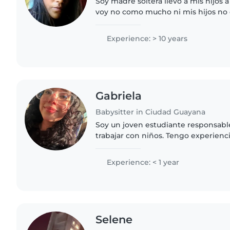
Soy madre soltera llevo a mis hijos 
voy no como mucho ni mis hijos no
frutas me encantan los niños solo ne
y pueden elegir..
Experience: > 10 years
Gabriela
Babysitter in Ciudad Guayana
Soy un joven estudiante responsable
trabajar con niños. Tengo experienc
edad preescolar, escolar y en edad 
encanta dibujar,..
Experience: < 1 year
Selene