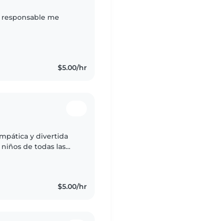
r responsable me
$5.00/hr
empática y divertida
niños de todas las
entos, hacer
$5.00/hr