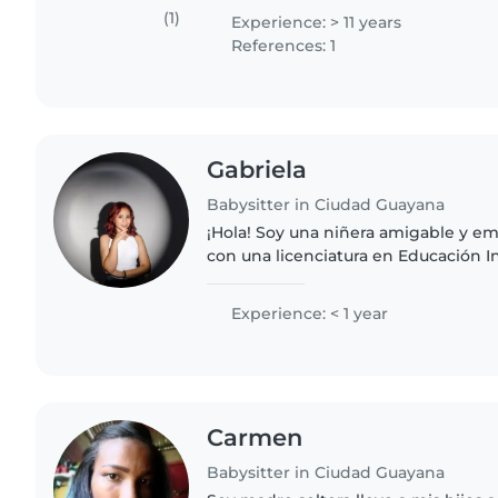
de promotora..
(1)
Experience: > 11 years
References: 1
Gabriela
Babysitter in Ciudad Guayana
¡Hola! Soy una niñera amigable y emp
con una licenciatura en Educación I
tengo experiencia formal, tengo hab
interactuar con niños en..
Experience: < 1 year
Carmen
Babysitter in Ciudad Guayana