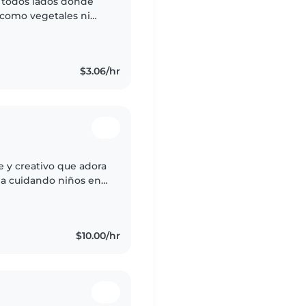
a todos lados dónde
 como vegetales ni
cecito dos días libres
$3.06/hr
 y creativo que adora
ia cuidando niños en
de guardar. Me
$10.00/hr