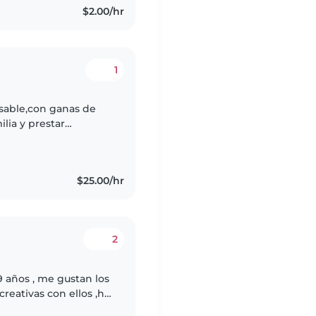
$2.00/hr
1
sable,con ganas de
ilia y prestar
,tengo muchas
$25.00/hr
2
 años , me gustan los
creativas con ellos ,he
a, he realizado cursos