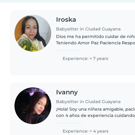
Iroska
Babysitter in Ciudad Guayana
Dios me ha permitido cuidar de niñ
Teniendo Amor Paz Paciencia Responsabilidad . Amo lo
que hago . Tengo mucha empatía Amo trabajar con niños
y adultos mayor..
Experience: > 7 years
Ivanny
Babysitter in Ciudad Guayana
¡Hola! Soy una niñera amigable, pac
con 4 años de experiencia cuidando 
edades, incluyendo bebés, niños pe
y niños en edad..
Experience: > 4 years