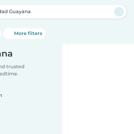
dad Guayana
More filters
ana
ind trusted
bedtime.
n