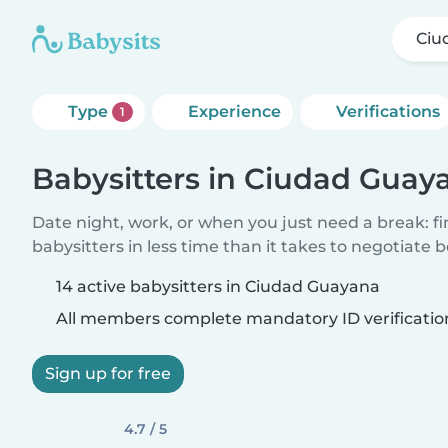
Ciu
Type
Experience
Verifications
1
Babysitters in Ciudad Guay
Date night, work, or when you just need a break: f
babysitters in less time than it takes to negotiate 
14 active babysitters in Ciudad Guayana
All members complete mandatory ID verificatio
Sign up for free
4.7 / 5