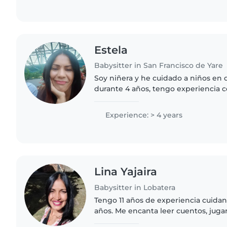
Estela
Babysitter in San Francisco de Yare
Soy niñera y he cuidado a niños en 
durante 4 años, tengo experiencia 
necesidades especiales como autis
encanta dibujar y hacer manualidade
Experience: > 4 years
Lina Yajaira
Babysitter in Lobatera
Tengo 11 años de experiencia cuidan
años. Me encanta leer cuentos, jug
hacer música con ellos. Disfruto c