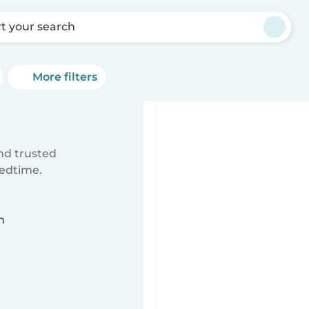
rt your search
More filters
ind trusted
bedtime.
n