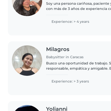
Soy una persona cariñosa, paciente
con más de 3 años de experiencia c
entre 2 y 9 años. Me encanta organi
creativas y educativas,..
Experience: > 4 years
Milagros
Babysitter in Caracas
Busco una oportunidad de trabajo. 
responsable, empática y amigable. 
como niñera y en casa de familia in
experiencia . termines..
Experience: > 3 years
Yolianni