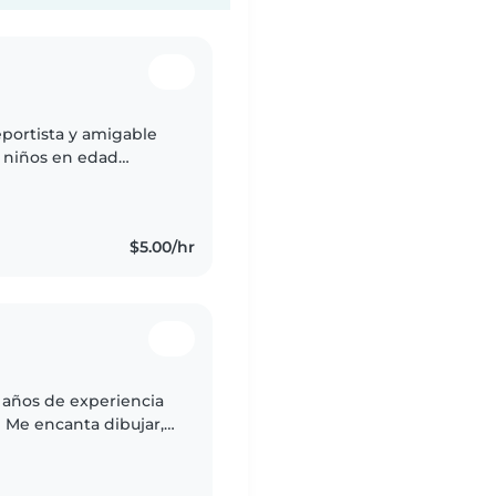
eportista y amigable
 niños en edad
a leer a los niños,
$5.00/hr
 años de experiencia
 Me encanta dibujar,
ica con ellos.