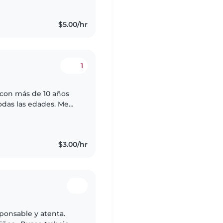
$5.00/hr
1
s con más de 10 años
odas las edades. Me
r manualidades y jugar
$3.00/hr
ponsable y atenta.