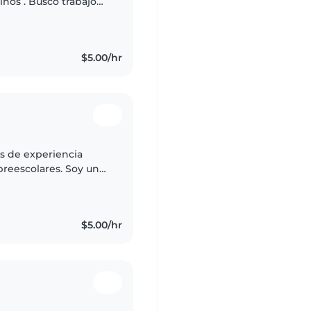
iños . Busco trabajo
bebes , niños puedo
$5.00/hr
s de experiencia
reescolares. Soy una
gable, y disfruto de
$5.00/hr