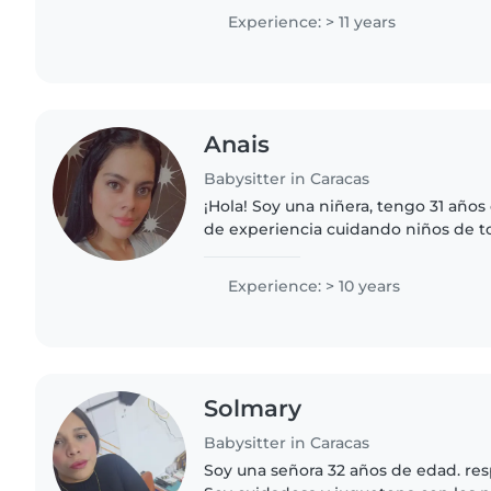
sencillas y ayudando..
Experience: > 11 years
Anais
Babysitter in Caracas
¡Hola! Soy una niñera, tengo 31 año
de experiencia cuidando niños de t
encanta dibujar, leer cuentos, hace
con los niños...
Experience: > 10 years
Solmary
Babysitter in Caracas
Soy una señora 32 años de edad. res