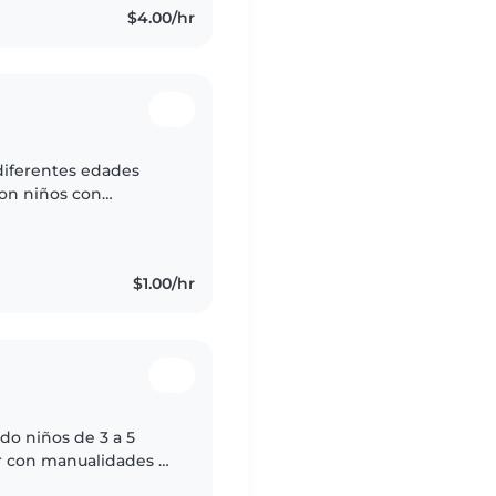
$4.00/hr
diferentes edades
con niños con
mo y TDAH. Me
s..
$1.00/hr
do niños de 3 a 5
ar con manualidades y
ocinando comidas