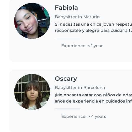
Fabiola
Babysitter in Maturín
Si necesitas una chica joven respetu
responsable y alegre para cuidar a t
mejor opción! Me encanta leer, canta
niños, además de..
Experience: < 1 year
Oscary
Babysitter in Barcelona
¡Me encanta estar con niños de eda
años de experiencia en cuidados inf
en arte, música y manualidades. Me
juegos divertidos..
Experience: > 4 years