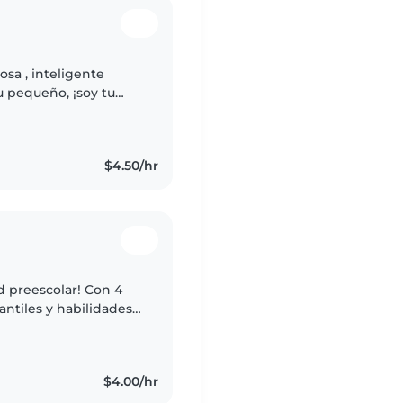
osa , inteligente
u pequeño, ¡soy tu
r y jugar con los
$4.50/hr
d preescolar! Con 4
antiles y habilidades
 divierto planeando
$4.00/hr