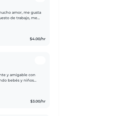
 mucho amor, me gusta
uesto de trabajo, me
dades del niño o niña
$4.00/hr
nte y amigable con
ando bebés y niños
cuentos, hacer
$3.00/hr