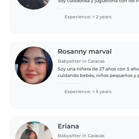
Soy cuidadosa y juguetona con los n
de niñera porque me encantan los 
ayudarlos en sus..
Experience: > 2 years
Rosanny marval
Babysitter in Caracas
Soy una niñera de 27 años con 5 año
cuidando bebés, niños pequeños y p
persona responsable, paciente y ami
actividades como..
Experience: > 5 years
Eriana
Babysitter in Caracas