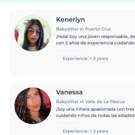
Kenerlyn
Babysitter in Puerto Cruz
¡Hola! Soy una joven responsable, d
con 2 años de experiencia cuidando
preescolar y de guardería. Me encant
enseñar idiomas, hacer..
Experience: > 2 years
Vanessa
Babysitter in Valle de La Pascua
¡Soy una niñera apasionada con tres
cuidando niños de todas las edades!
leer, hacer manualidades y tocar mús
También ayudo con..
Experience: > 3 years