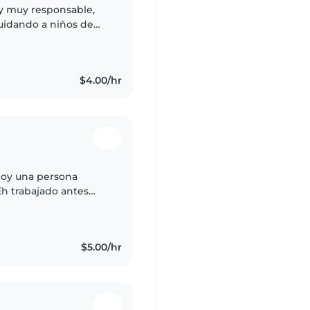
 y muy responsable,
uidando a niños de
zar actividades
$4.00/hr
Soy una persona
Eh trabajado antes
terna. tengo 3 años de
$5.00/hr