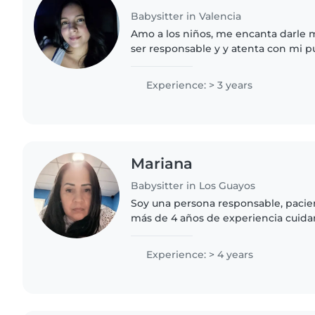
Babysitter in Valencia
Amo a los niños, me encanta darle
ser responsable y y atenta con mi p
acostumbro fácilmente a las necesi
para mejor comodidad..
Experience: > 3 years
Mariana
Babysitter in Los Guayos
Soy una persona responsable, pacie
más de 4 años de experiencia cuid
pequeños. Me encanta dibujar, leer 
manualidades y jugar música..
Experience: > 4 years