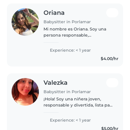
Oriana
Babysitter in Porlamar
Mi nombre es Oriana. Soy una
persona responsable,
organizada, sociable y paciente.
He trabajado con niños en
Experience: < 1 year
colegios ayudandoles con su
$4.00/hr
aprendizaje en inglés y
castellano. Me considero..
Valezka
Babysitter in Porlamar
¡Hola! Soy una niñera joven,
responsable y divertida, lista para
cuidar a tus hijos con cariño y
dedicación. Aunque soy nueva
Experience: < 1 year
en el cuidado infantil, tengo
$5.00/hr
habilidades como dibujar,..