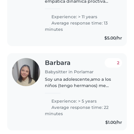
empática dinámica proctiva
aprendo y me adapto rápido alas
necesidades de quien me
Experience: > 11 years
contrata soy transparente lo q no
Average response time: 13
me gusta lo converso y soy de
minutes
mente..
$5.00/hr
Barbara
2
Babysitter in Porlamar
Soy una adolescente,amo a los
niños (tengo hermanos) me
gustaría poder ayudar con
niños,y además ayudar un poco a
Experience: > 5 years
mi madre. Cocino. Limpio. Me
Average response time: 22
adapto rápido. Soy buena con los
minutes
cuentos..
$1.00/hr