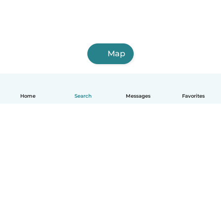
Map
Home
Search
Messages
Favorites
English
How it works
Help
Terms & Privacy
Pricing
Company details
Babysits for Work
Community standards