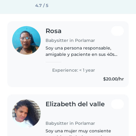
4.7 / 5
Rosa
Babysitter in Porlamar
Soy una persona responsable,
amigable y paciente en sus 40s
con experiencia como madre.
Me encanta leer a los niños y
Experience: < 1 year
estoy cómoda con las labores del
$20.00/hr
hogar. Me gustaría cuidar a tu..
Elizabeth del valle
Babysitter in Porlamar
Soy una mujer muy consiente