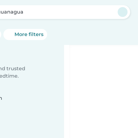
guanagua
More filters
ind trusted
bedtime.
n