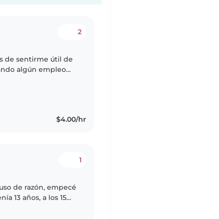
2
 de sentirme útil de
ando algún empleo
he sido excluida.
$4.00/hr
1
uso de razón, empecé
a 13 años, a los 15
, uno de ellos recién