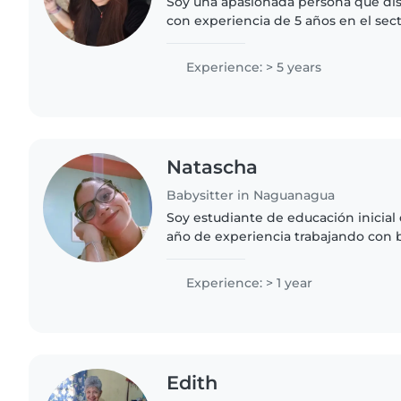
Soy una apasionada persona que dis
con experiencia de 5 años en el sec
juegos y siempre mantengo un trato
Creo en un ambiente..
Experience: > 5 years
Natascha
Babysitter in Naguanagua
Soy estudiante de educación inicial 
año de experiencia trabajando con 
pequeños, preescolares y de primar
trabajaba en una guardería...
Experience: > 1 year
Edith