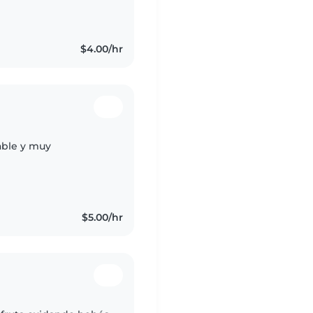
y jugar con los niños,
$4.00/hr
able y muy
$5.00/hr