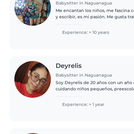
Babysitter in Naguanagua
Me encantan los niños, me fascina c
y escribir, es mi pasión. Me gusta t
entretenida y todo lo hago con amo
ingrediente principal..
Experience: > 10 years
Deyrelis
Babysitter in Naguanagua
Soy Deyrelis de 20 años con un año
cuidando niños pequeños, preescola
una persona amigable, tranquila y p
leyendo, escuchando..
Experience: > 1 year