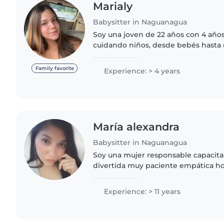
Marialy
Babysitter in Naguanagua
Soy una joven de 22 años con 4 año
cuidando niños, desde bebés hasta
escolar. Hablo español e inglés con 
persona responsable, divertida..
Family favorite
Experience: > 4 years
María alexandra
Babysitter in Naguanagua
Soy una mujer responsable capacita
divertida muy paciente empática honesta muy educada y
con ganas de trabajar divertida res
comunicativa me encanta..
Experience: > 11 years