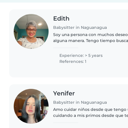
Edith
Babysitter in Naguanagua
Soy una persona con muchos deseos
alguna manera. Tengo tiempo busc
pero lamentablemente por mi edad 
Tengo 3 hermosos hijos con..
Experience: > 5 years
References: 1
Yenifer
Babysitter in Naguanagua
Amo cuidar niños desde que tengo 
cuidando a mis primos desde que tení
años empecé a cuidar a mis sobrinos
nacido y el otro..