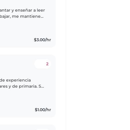
antar y enseñar a leer
rabajar, me mantiene
r porque es el
$3.00/hr
2
 de experiencia
res y de primaria. Soy
aciente que disfruta
$1.00/hr