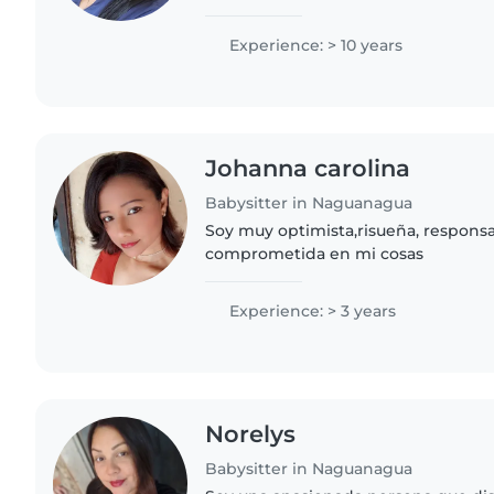
niños pequeños. Me encanta cocinar 
y tengo mi propio..
Experience: > 10 years
Johanna carolina
Babysitter in Naguanagua
Soy muy optimista,risueña, respons
comprometida en mi cosas
Experience: > 3 years
Norelys
Babysitter in Naguanagua