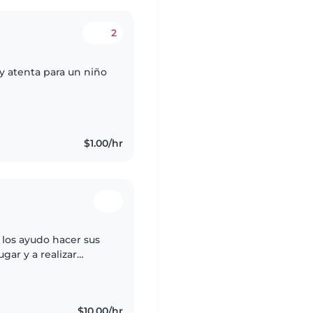
2
y atenta para un niño
$1.00/hr
 los ayudo hacer sus
ugar y a realizar
dan conocer. Soy
$10.00/hr