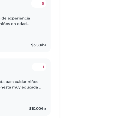
5
s de experiencia
 niños en edad
fluidez. Soy una
$3.50/hr
1
da para cuidar niños
petuosa y muy
$10.00/hr