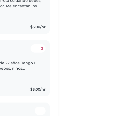
fruta cuidando bebés,
tor. Me encantan los
 amigable y paciente.
$5.00/hr
2
de 22 años. Tengo 1
bebés, niños
ia. Anteriormente
$3.00/hr