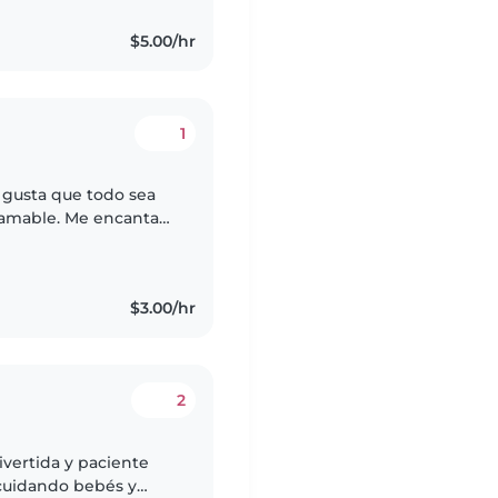
$5.00/hr
1
 gusta que todo sea
y amable. Me encanta
$3.00/hr
2
ivertida y paciente
 cuidando bebés y