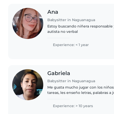
Ana
Babysitter in Naguanagua
Estoy buscando niñera responsable 
autista no verbal
Experience: < 1 year
Gabriela
Babysitter in Naguanagua
Me gusta mucho jugar con los niños
tareas, les enseño letras, palabras a j
actividades al aire libre que ellos pue
licenciada..
Experience: > 10 years