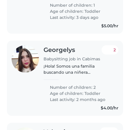
unidos.
Number of children: 1
Age of children:
Toddler
Last activity: 3 days ago
$5.00/hr
Georgelys
2
Babysitting job in Cabimas
¡Hola! Somos una familia
buscando una niñera
responsable y cariñosa para
nuestros dos niños, ambos en
Number of children: 2
edad de preescolar. Nuestros
Age of children:
Toddler
pequeños son inteligentes,
Last activity: 2 months ago
juguetones y muy energéticos...
$4.00/hr