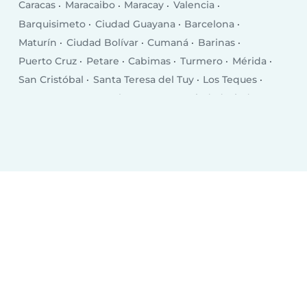
Caracas
Maracaibo
Maracay
Valencia
Barquisimeto
Ciudad Guayana
Barcelona
Maturín
Ciudad Bolívar
Cumaná
Barinas
Puerto Cruz
Petare
Cabimas
Turmero
Mérida
San Cristóbal
Santa Teresa del Tuy
Los Teques
Guarenas
Coro
Valera
Baruta
Ciudad Ojeda
San Fernando de Apure
Guatire
El Tigre
Porlamar
San Felipe
Guacara
Acarigua
Cúa
Araure
Puerto Cabello
Calabozo
Ocumare
San Juan de los Morros