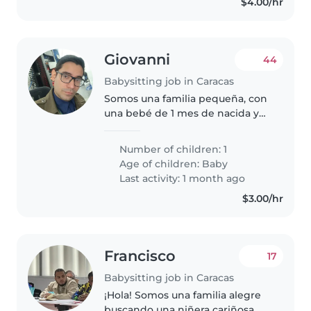
$4.00/hr
Giovanni
44
Babysitting job in Caracas
Somos una familia pequeña, con
una bebé de 1 mes de nacida y
nuestro hijo mayor ya de 16 años
y un perro muy educado, le
Number of children: 1
dedicamos tiempo full a la
Age of children:
Baby
familia y somos muy
Last activity: 1 month ago
responsables..
$3.00/hr
Francisco
17
Babysitting job in Caracas
¡Hola! Somos una familia alegre
buscando una niñera cariñosa