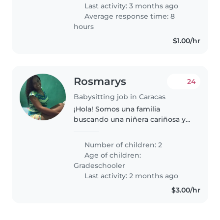
inquieta 🤗 También necesito
Last activity: 3 months ago
ayuda..
Average response time: 8
hours
$1.00/hr
Rosmarys
24
Babysitting job in Caracas
¡Hola! Somos una familia
buscando una niñera cariñosa y
responsable para nuestros dos
niños en edad escolar. Son muy
Number of children: 2
energéticos, les encantan los
Age of children:
deportes y son muy amigables.
Gradeschooler
Buscamos..
Last activity: 2 months ago
$3.00/hr