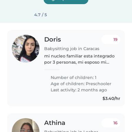
4.7 / 5
Doris
19
Babysitting job in Caracas
mi nucleo familiar esta integrado
por 3 personas, mi esposo mi
hijo y yo. somos personas
correctas muy organizadas
Number of children: 1
agrdables, zaid un niño
Age of children:
Preschooler
maravilloso cariñoso.
Last activity: 2 months ago
$3.40/hr
Athina
16
Babysitting job in Lecherías