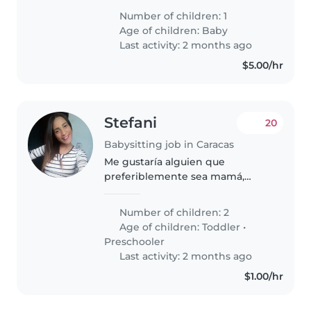
conservadores y busco una
Number of children: 1
niñera que empiece con
Age of children:
Baby
nosotros desde las primeras
Last activity: 2 months ago
semanas de vida de..
$5.00/hr
Stefani
20
Babysitting job in Caracas
Me gustaría alguien que
preferiblemente sea mamá,
porque se que cuidaría a mis
niños como su fueran suyos.
Number of children: 2
Age of children:
Toddler
•
Preschooler
Last activity: 2 months ago
$1.00/hr