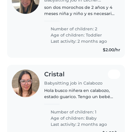
son dos morochos de 2 años y 4
meses niña y niño y es necesario
ser utility en la casa que puedan
hacer de todo cuidar a los niños,
Number of children: 2
limpiar la casa hacerles su
Age of children:
Toddler
comida etc
Last activity: 2 months ago
$2.00/hr
Cristal
Babysitting job in Calabozo
Hola busco niñera en calabozo,
estado guarico. Tengo un bebé
de 2 meses
Number of children: 1
Age of children:
Baby
Last activity: 2 months ago