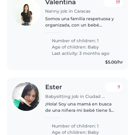
Valentina
17
Nanny job in Caracas
Somos una familia respetuosa y
organizada, con un bebé
pequeño en casa. Buscamos una
nanny responsable, confiable y
Number of children: 1
con experiencia en el cuidado
Age of children:
Baby
infantil, que nos acompañe en el
Last activity: 3 months ago
día..
$5.00/hr
Ester
7
Babysitting job in Ciudad Guayana
¡Hola! Soy una mamá en busca
de una niñera mi bebé tiene 5
meses es muy tranquila, duerme
bastante así que no tendrán
Number of children: 1
problemas por ahora por ser
Age of children:
Baby