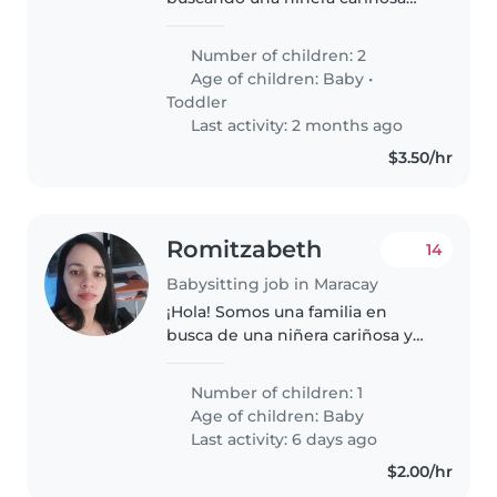
para nuestros dos pequeños, un
bebé y un niño pequeño, ambos
Number of children: 2
llenos de energía y muy
Age of children:
Baby
•
juguetones. Necesitamos a
Toddler
alguien..
Last activity: 2 months ago
$3.50/hr
Romitzabeth
14
Babysitting job in Maracay
¡Hola! Somos una familia en
busca de una niñera cariñosa y
responsable para cuidar a
nuestro bebé, un niño lleno de
Number of children: 1
energía, muy juguetón y curioso.
Age of children:
Baby
Necesitamos a alguien que se
Last activity: 6 days ago
sienta..
$2.00/hr