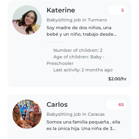
Katerine
5
Babysitting job in Turmero
Soy madre de dos niños, una
bebé y un niño, trabajo desde
casa y busco una niñera flexible
que a veces pueda cuidar a los
Number of children: 2
niños los fines de semana.
Age of children:
Baby
•
Preferiblemente una niñera con..
Preschooler
Last activity: 2 months ago
$2.00/hr
Carlos
65
Babysitting job in Caracas
Somos una familia pequeña , ella
es la única hija. Una niña de 3
años. Somos muy familiares y