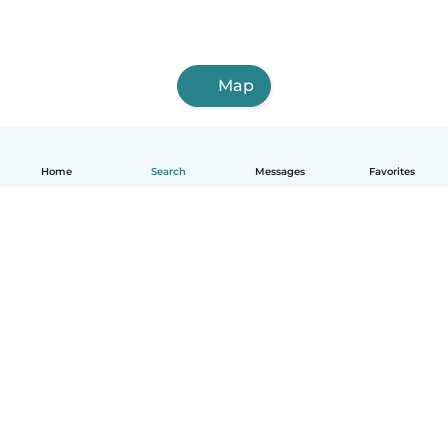
Map
Home
Search
Messages
Favorites
English
How it works
Help
Terms & Privacy
Pricing
Company details
Babysits for Work
Community standards