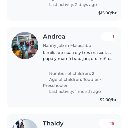
cómodo/a cuidando a un bebé y
Last activity: 2 days ago
quien..
$15.00/hr
Andrea
1
Nanny job in Maracaibo
familia de cuatro y tres mascotas,
papá y mamá trabajan, una niña
de 2 y niño de 4. nos niños
conviven con mascotas, pero no
Number of children: 2
se puede estar solos por
Age of children:
Toddler
•
seguridad. vivimos en un sector..
Preschooler
Last activity: 1 month ago
$2.00/hr
Thaidy
15