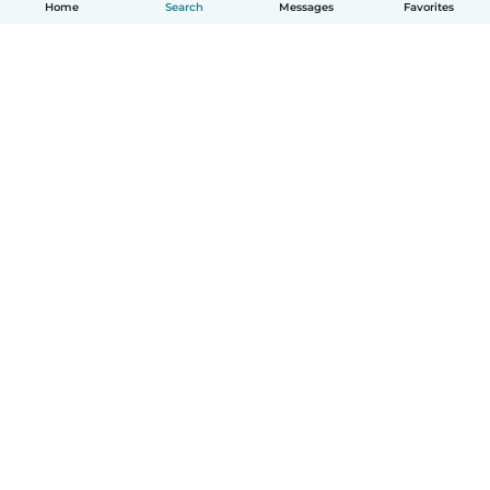
Home
Search
Messages
Favorites
English
How it works
Help
Terms & Privacy
Pricing
Company details
Babysits for Work
Community standards
© Babysits B.V.