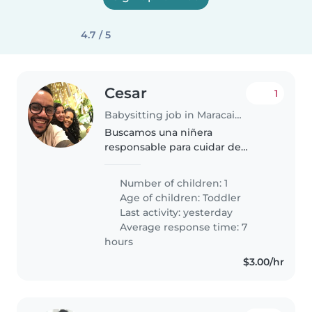
4.7 / 5
Cesar
1
Babysitting job in Maracaibo
Buscamos una niñera
responsable para cuidar de
nuestro pequeño niña de 2 años.
Prefieren alguien cómodo
Number of children: 1
cocinando y con la casa
Age of children:
Toddler
ordenada. Queremos a alguien
Last activity: yesterday
con energía y personalidad..
Average response time: 7
hours
$3.00/hr