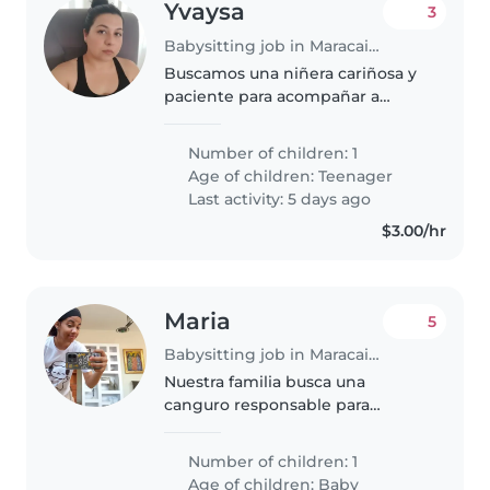
Yvaysa
3
Babysitting job in Maracaibo
Buscamos una niñera cariñosa y
paciente para acompañar a
nuestra hija adolescente de 14
años. Valoramos creatividad,
Number of children: 1
curiosidad y su creciente
Age of children:
Teenager
independencia en esta etapa.
Last activity: 5 days ago
Necesitamos..
$3.00/hr
Maria
5
Babysitting job in Maracaibo
Nuestra familia busca una
canguro responsable para
nuestro pequeño/a de un año,
lleno/a de energía y curiosidad.
Number of children: 1
Queremos alguien que se sienta
Age of children:
Baby