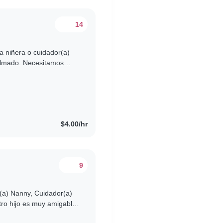
14
 niñera o cuidador(a)
calmado. Necesitamos
 ¡Nos encantaría
$4.00/hr
9
(a) Nanny, Cuidador(a)
ro hijo es muy amigable,
lguien que se..