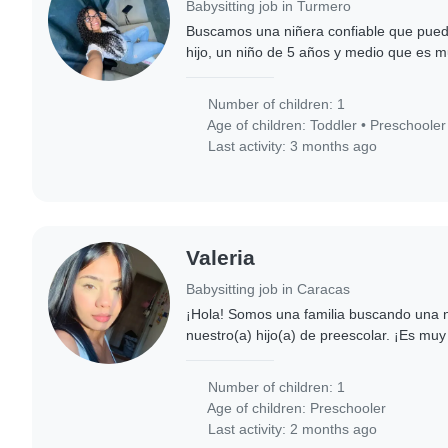
Babysitting job in Turmero
Buscamos una niñera confiable que pueda
hijo, un niño de 5 años y medio que es m
curioso. Necesitamos alguien que esté 
Number of children: 1
Age of children:
Toddler
•
Preschooler
Last activity: 3 months ago
Valeria
Babysitting job in Caracas
¡Hola! Somos una familia buscando una n
nuestro(a) hijo(a) de preescolar. ¡Es muy
lleno(a) de energía! Necesitamos a algui
Number of children: 1
Age of children:
Preschooler
Last activity: 2 months ago