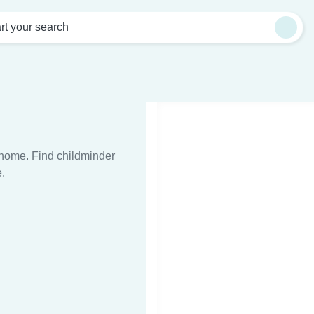
rt your search
t home. Find childminder
.