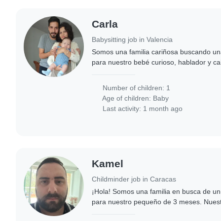
Carla
Babysitting job in Valencia
Somos una familia cariñosa buscando una
para nuestro bebé curioso, hablador y 
alguien cómodo(a) con tareas del hogar.
conocerte!
Number of children: 1
Age of children:
Baby
Last activity: 1 month ago
Kamel
Childminder job in Caracas
¡Hola! Somos una familia en busca de un
para nuestro pequeño de 3 meses. Nuest
inteligente y cariñoso/a. Necesitamos a a