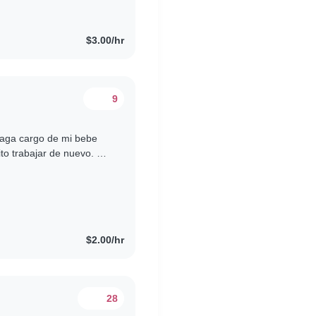
$3.00/hr
9
haga cargo de mi bebe
ito trabajar de nuevo. Y
 mañana hasta las..
$2.00/hr
28