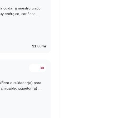
 cuidar a nuestro único
uy enérgico, cariñoso y
cómodo ayudando..
$1.00/hr
30
iñera o cuidador(a) para
 amigable, juguetón(a) y
en que pueda..