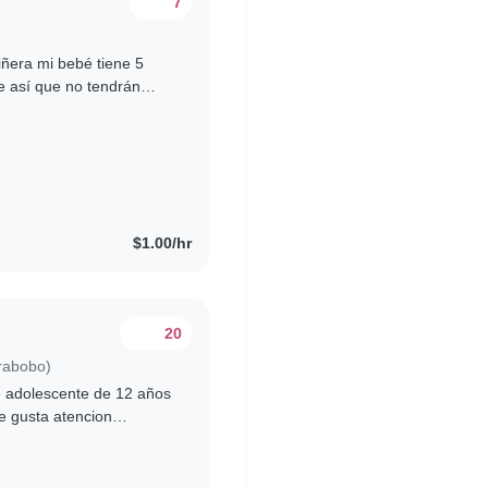
7
ñera mi bebé tiene 5
e así que no tendrán
 También necesito ayuda..
$1.00/hr
20
arabobo)
de adolescente de 12 años
le gusta atencion
 musicales, come..