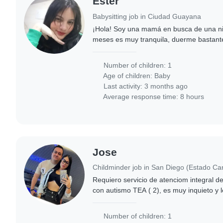
Ester
Babysitting job in Ciudad Guayana
¡Hola! Soy una mamá en busca de una ni
meses es muy tranquila, duerme bastant
problemas por ahora por ser inquieta 🤗
Number of children: 1
Age of children:
Baby
Last activity: 3 months ago
Average response time: 8 hours
Jose
Childminder job in San Diego (Estado C
Requiero servicio de atenciom integral 
con autismo TEA ( 2), es muy inquieto y 
constante, le gusta la música, ver videos
Number of children: 1