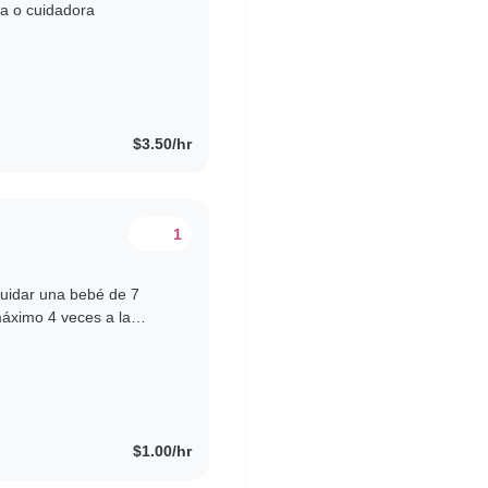
ra o cuidadora
$3.50/hr
1
cuidar una bebé de 7
máximo 4 veces a la
sa
$1.00/hr