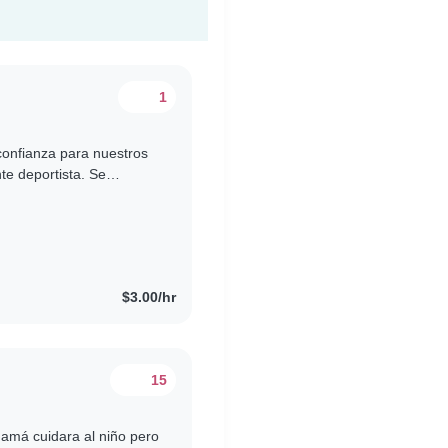
1
confianza para nuestros
te deportista. Se
edades y disposición..
$3.00/hr
15
mamá cuidara al niño pero