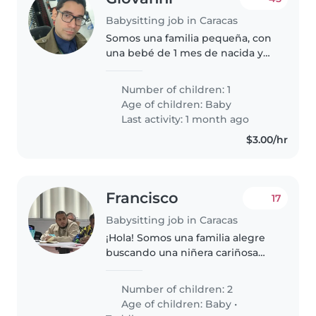
Babysitting job in Caracas
Somos una familia pequeña, con
una bebé de 1 mes de nacida y
nuestro hijo mayor ya de 16 años
y un perro muy educado, le
Number of children: 1
dedicamos tiempo full a la
Age of children:
Baby
familia y somos muy
Last activity: 1 month ago
responsables..
$3.00/hr
Francisco
17
Babysitting job in Caracas
¡Hola! Somos una familia alegre
buscando una niñera cariñosa
para nuestros dos pequeños, un
bebé y un niño pequeño, ambos
Number of children: 2
llenos de energía y muy
Age of children:
Baby
•
juguetones. Necesitamos a