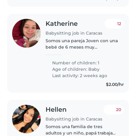
Katherine
12
Babysitting job in Caracas
Somos una pareja Joven con una
bebé de 6 meses muy
inteligente que ya gatea y se
para con apoyo, es una niña muy
Number of children: 1
risueña Yo debo empezar a
Age of children:
Baby
trabajar medio día y por eso
Last activity: 2 weeks ago
necesito ayuda..
$2.00/hr
Hellen
20
Babysitting job in Caracas
Somos una familia de tres
adultos y un niño, papá trabaja