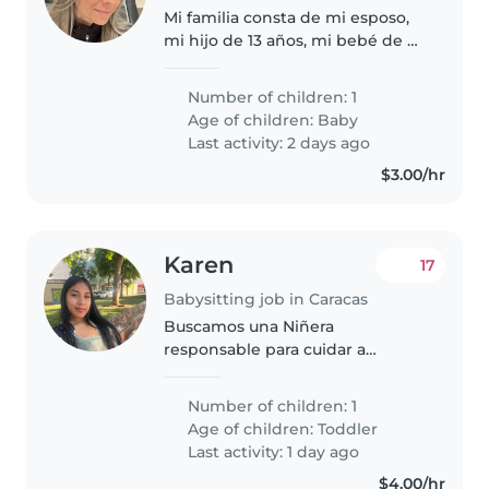
Mi familia consta de mi esposo,
mi hijo de 13 años, mi bebé de 6
meses y yo. Tenemos u
Number of children: 1
Age of children:
Baby
Last activity: 2 days ago
$3.00/hr
Karen
17
Babysitting job in Caracas
Buscamos una Niñera
responsable para cuidar a
nuestro pequeño de 1 año. Ideal
quien disfrute jugando y ayude
Number of children: 1
con tareas infantiles. Que sea
Age of children:
Toddler
cuidadosa y atenta. Contactenos
Last activity: 1 day ago
para coordinar..
$4.00/hr