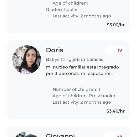
Age of children:
Gradeschooler
Last activity: 2 months ago
$5.00/hr
Doris
19
Babysitting job in Caracas
mi nucleo familiar esta integrado
por 3 personas, mi esposo mi
hijo y yo. somos personas
correctas muy organizadas
Number of children: 1
agrdables, zaid un niño
Age of children:
Preschooler
maravilloso cariñoso.
Last activity: 2 months ago
$3.40/hr
Giovanni
45