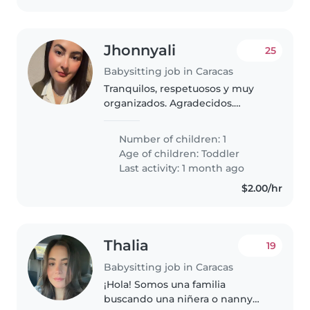
Jhonnyali
25
Babysitting job in Caracas
Tranquilos, respetuosos y muy
organizados. Agradecidos.
Buscamos enfoque en la
atención de la niña y estimular
Number of children: 1
sus juegos. Y estar atenta de sus
Age of children:
Toddler
cosas personales. Necesitamos
Last activity: 1 month ago
buena..
$2.00/hr
Thalia
19
Babysitting job in Caracas
¡Hola! Somos una familia
buscando una niñera o nanny