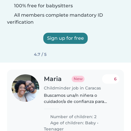
100% free for babysitters
All members complete mandatory ID
verification
Sign up for free
4.7 / 5
Maria
6
New
Childminder job in Caracas
Buscamos una/n niñera o
cuidador/a de confianza para
nuestros pequeños: un bebé
activo y un adolescente
Number of children: 2
deportista. Se requiere
Age of children:
Baby
•
experiencia con niños de estas
Teenager