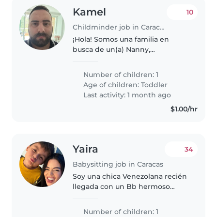
Kamel
10
Childminder job in Caracas
¡Hola! Somos una familia en
busca de un(a) Nanny,
Cuidador(a) para nuestro
pequeño de 3 meses. Nuestro
Number of children: 1
hijo es muy amigable,
Age of children:
Toddler
inteligente y cariñoso/a.
Last activity: 1 month ago
Necesitamos a alguien que se..
$1.00/hr
Yaira
34
Babysitting job in Caracas
Soy una chica Venezolana recién
llegada con un Bb hermoso
busco a alguien x momentos en
los cuáles no puedo estar con él
Number of children: 1
solo momentos cortos