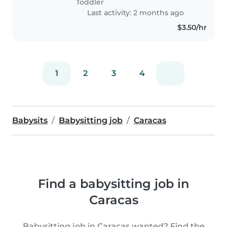
Toddler
alguien..
Last activity: 2 months ago
$3.50/hr
1
2
3
4
Babysits
Babysitting job
Caracas
Find a babysitting job in
Caracas
Babysitting job in Caracas wanted? Find the