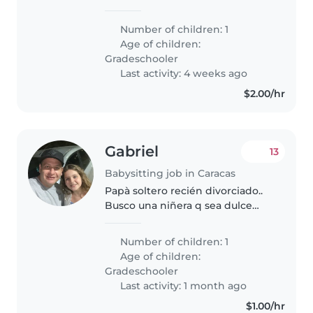
de chef ejecutivo y mamá trabaja
en un casino en horario
Number of children: 1
nocturno, la hermana mayor
Age of children:
trabaja en casa de lunes a
Gradeschooler
viernes y tiene..
Last activity: 4 weeks ago
$2.00/hr
Gabriel
13
Babysitting job in Caracas
Papà soltero recién divorciado..
Busco una niñera q sea dulce
con los niños..
Number of children: 1
Age of children:
Gradeschooler
Last activity: 1 month ago
$1.00/hr