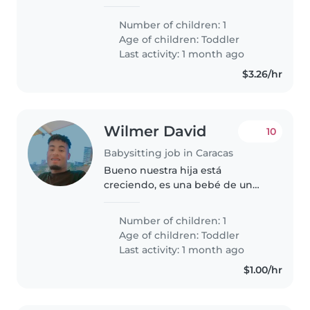
para nuestro niño/a de 2 años,
lleno/a de energía y muy
Number of children: 1
juguetón/a. Necesitamos a
Age of children:
Toddler
alguien que pueda ayudar con la
Last activity: 1 month ago
tarea y que se..
$3.26/hr
Wilmer David
10
Babysitting job in Caracas
Bueno nuestra hija está
creciendo, es una bebé de un
año 2 dos meses y es ocho
mesina y aún no habla pero
Number of children: 1
como bastante, y es muy anteta
Age of children:
Toddler
y aveces llora cuando no le das la
Last activity: 1 month ago
comida a..
$1.00/hr