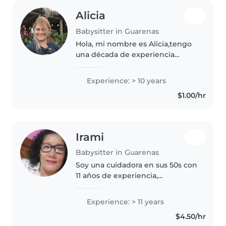
Alicia
Babysitter in Guarenas
Hola, mi nombre es Alicia,tengo
una década de experiencia
cuidando a niños en edad
preescolar. Me encanta organizar
Experience: > 10 years
juegos, cocinar y ayudar con las
$1.00/hr
tareas cotidianas. Respetuosa,..
Irami
Babysitter in Guarenas
Soy una cuidadora en sus 50s con
11 años de experiencia,
especializada en niños en edad
preescolar. Tengo un bachiller
Experience: > 11 years
integral y me encanta compartir
$4.50/hr
mi pasión por el arte y la música..