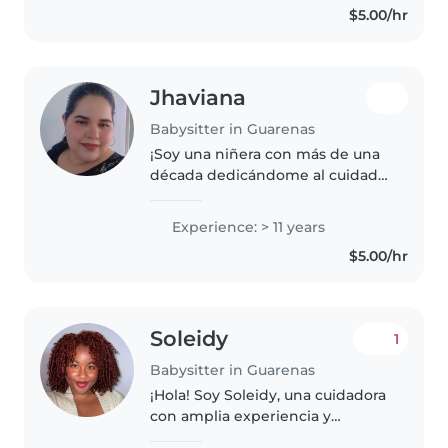
$5.00/hr
Licenciada en Educación Inicial y
tengo un..
Jhaviana
Babysitter in Guarenas
¡Soy una niñera con más de una
década dedicándome al cuidado
infantil! Adoro acompañar a
niños desde bebés hasta
Experience: > 11 years
preescolares, con actividades
$5.00/hr
creativas, música y lectura. Me
encanta..
Soleidy
1
Babysitter in Guarenas
¡Hola! Soy Soleidy, una cuidadora
con amplia experiencia y
formación en el cuidado infantil