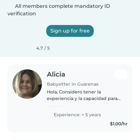
All members complete mandatory ID
verification
Sign up for free
4.7 / 5
Alicia
Babysitter in Guarenas
Hola, Considero tener la
experiencia y la capacidad para
cuidar a su bebé o niño en
cuanto a su alimento, higiene,
Experience: > 5 years
entretenimiento, ayudarlo a todo
$1.00/hr
lo que se refiere a su bienestar..