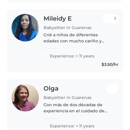
Mileidy E
1
Babysitter in Guarenas
Crié a niños de diferentes
edades con mucho cariño y
creatividad. Licenciada en
Educación integral, tengo 11 años
Experience: > 11 years
de experiencia como niñera. Me
$3.50/hr
encanta leer, hacer
manualidades, música..
Olga
Babysitter in Guarenas
Con más de dos décadas de
experiencia en el cuidado de
niños, me especializo en trabajar
con niños pequeños,
Experience: > 11 years
preescolares y escolares. Soy