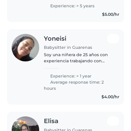
desde bebés hasta adolescentes.
Experience: > 5 years
He trabajado en centros
$5.00/hr
maternales atendiendo a niños
en..
Yoneisi
Babysitter in Guarenas
Soy una niñera de 25 años con
experiencia trabajando con
niños entre 1 año hasta 13 años.
Soy responsable, paciente y
Experience: > 1 year
tengo un espíritu creativo.
Average response time: 2
Puedo ayudar con una variedad
hours
de tareas,..
$4.00/hr
Elisa
Babysitter in Guarenas