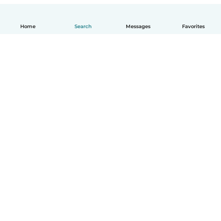
Home
Search
Messages
Favorites
English
How it works
Help
Terms & Privacy
Pricing
Company details
Babysits for Work
Community standards
© Babysits B.V.