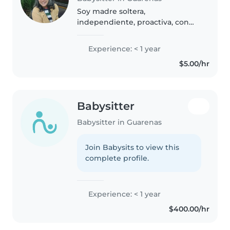
Soy madre soltera,
independiente, proactiva, con
experiencia en el cuidado y
educación de infantes, me
Experience: < 1 year
gustan las tareas del hogar. Mis 2
$5.00/hr
hijas mayores en proceso de
independencia,..
Babysitter
Babysitter in Guarenas
Join Babysits to view this
complete profile.
Experience: < 1 year
$400.00/hr