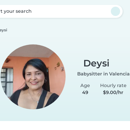
rt your search
eysi
Deysi
Babysitter in Valencia
Age
Hourly rate
49
$9.00/hr