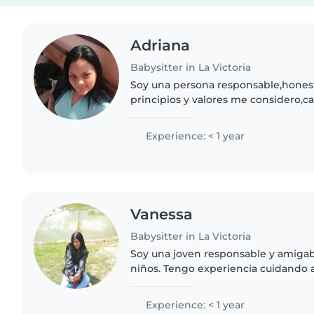
Adriana
Babysitter in La Victoria
Soy una persona responsable,honest
principios y valores me considero,ca
dispuesta a quedarme si me lo requ
amigable ,soy de la victoria..
Experience: < 1 year
Vanessa
Babysitter in La Victoria
Soy una joven responsable y amigab
niños. Tengo experiencia cuidando 
preescolar.. Me encanta leerles cuen
manualidades y jugar música. Tambi
Experience: < 1 year