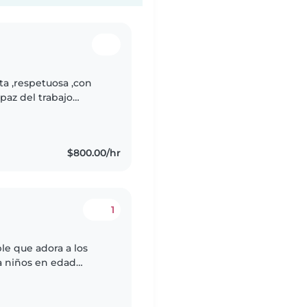
a ,respetuosa ,con
paz del trabajo
ieren cariñosa
$800.00/hr
1
le que adora a los
a niños en edad
tos, hacer
én..