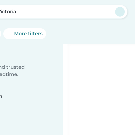
ictoria
More filters
ind trusted
bedtime.
n