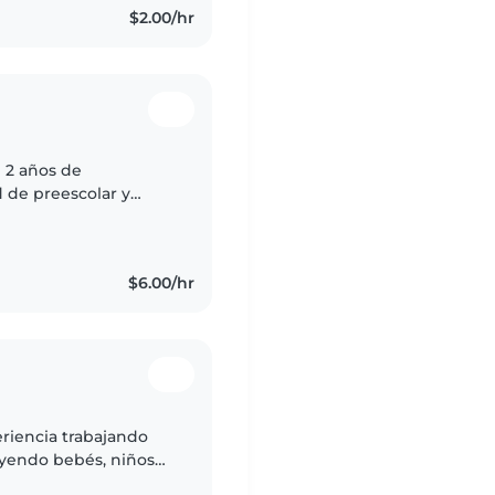
$2.00/hr
n 2 años de
 de preescolar y
ños con necesidades
$6.00/hr
riencia trabajando
uyendo bebés, niños
dios de Bachiller y