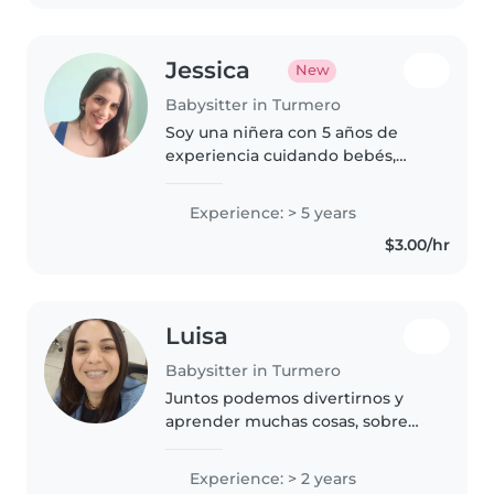
Actualmente..
Jessica
New
Babysitter in Turmero
Soy una niñera con 5 años de
experiencia cuidando bebés,
preescolares y niños en edad
escolar. Cuento con título en
Experience: > 5 years
comunicación social y disfruto
$3.00/hr
leyendo y jugando con los
niños...
Luisa
Babysitter in Turmero
Juntos podemos divertirnos y
aprender muchas cosas, sobre
todo el amor a Dios
Experience: > 2 years