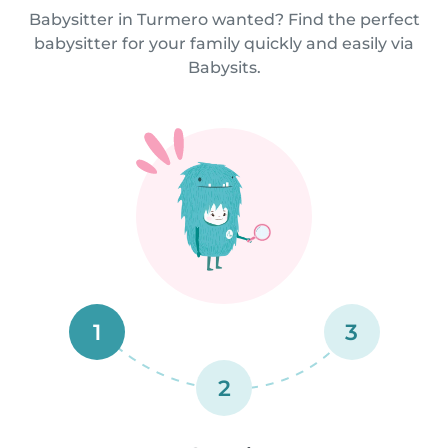
Babysitter in Turmero wanted? Find the perfect
babysitter for your family quickly and easily via
Babysits.
1
3
2