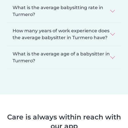
What is the average babysitting rate in
Turmero?
How many years of work experience does
the average babysitter in Turmero have?
What is the average age of a babysitter in
Turmero?
Care is always within reach with
our app