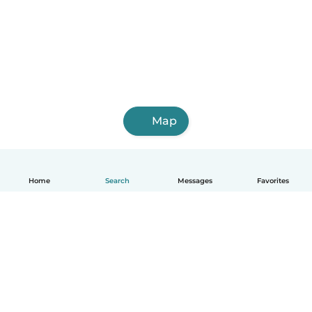
Map
Home
Search
Messages
Favorites
English
How it works
Help
Terms & Privacy
Pricing