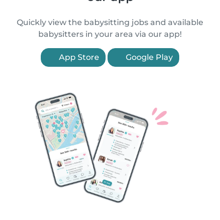
Quickly view the babysitting jobs and available
babysitters in your area via our app!
App Store
Google Play