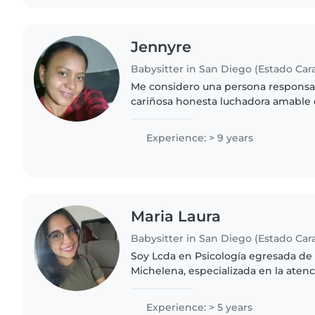
Jennyre
Babysitter in San Diego (Estado Ca
Me considero una persona responsa
cariñosa honesta luchadora amable 
mucho trabajar como niñera amo tra
desde que tenía 18 años de..
Experience: > 9 years
Maria Laura
Babysitter in San Diego (Estado Ca
Soy Lcda en Psicología egresada de 
Michelena, especializada en la atenc
Me desenvuelvo en el área de la eva
orientación..
Experience: > 5 years