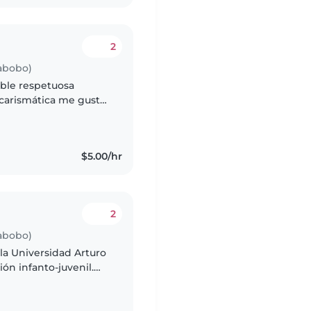
2
rabobo)
ble respetuosa
carismática me gusta
bajar con niños
$5.00/hr
2
rabobo)
la Universidad Arturo
ión infanto-juvenil.
luación Psicológica y