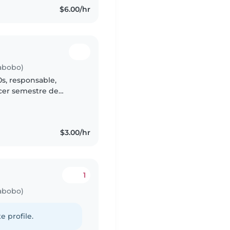
$6.00/hr
rabobo)
0s, responsable,
rcer semestre de
abobo. Tengo
des..
$3.00/hr
1
rabobo)
e profile.