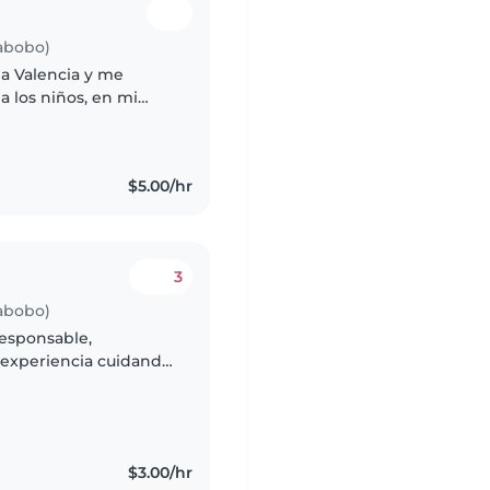
rabobo)
 a Valencia y me
a los niños, en mi
riencia por ello
$5.00/hr
3
rabobo)
responsable,
e experiencia cuidando
ebés hasta
$3.00/hr