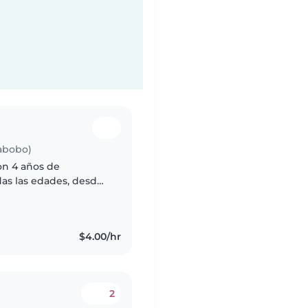
rabobo)
on 4 años de
das las edades, desde
persona responsable,
$4.00/hr
2