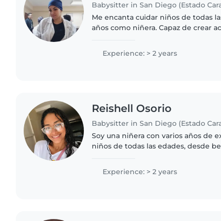
Babysitter in San Diego (Estado Ca
Me encanta cuidar niños de todas la
años como niñera. Capaz de crear ac
ayudarte con labores sencillas y pr
Cuento con certificación..
Experience: > 2 years
Reishell Osorio
Babysitter in San Diego (Estado Ca
Soy una niñera con varios años de e
niños de todas las edades, desde b
adolescentes. Soy responsable, tranq
habilidades para el dibujo,..
Experience: > 2 years