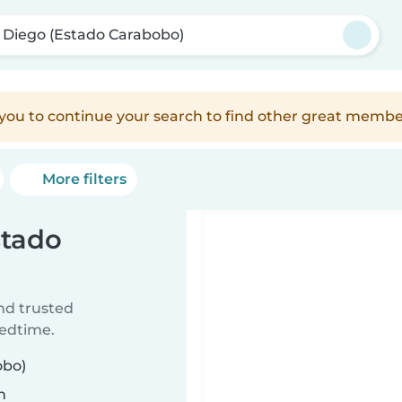
 Diego (Estado Carabobo)
e you to continue your search to find other great membe
More filters
stado
ind trusted
bedtime.
obo)
n