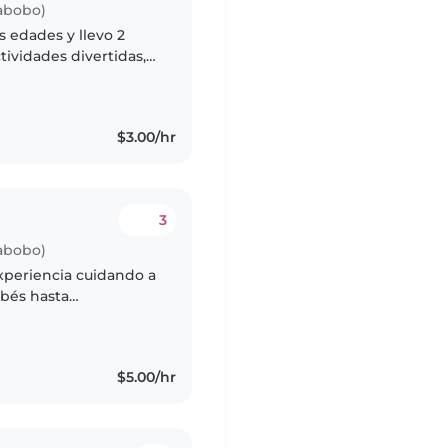
rabobo)
s edades y llevo 2
tividades divertidas,
eparando meriendas.
$3.00/hr
3
rabobo)
xperiencia cuidando a
ebés hasta
uila y creativa, con
$5.00/hr