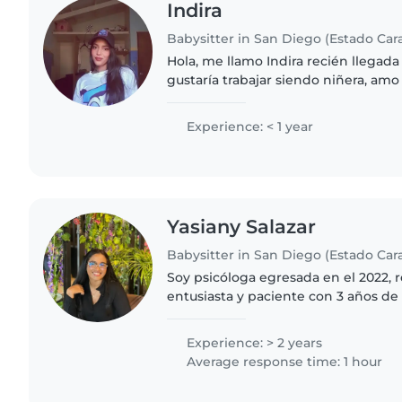
Indira
Babysitter in San Diego (Estado Ca
Hola, me llamo Indira recién llegada
gustaría trabajar siendo niñera, amo 
familia hay muchos niños tengo expe
Experience: < 1 year
Yasiany Salazar
Babysitter in San Diego (Estado Ca
Soy psicóloga egresada en el 2022, 
entusiasta y paciente con 3 años d
niños de todas las edades, desde b
adolescentes. Me encanta leer..
Experience: > 2 years
Average response time: 1 hour