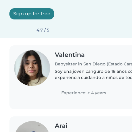
Sign up for free
4.7 / 5
Valentina
Babysitter in San Diego (Estado Ca
Soy una joven canguro de 18 años c
experiencia cuidando a niños de to
bebés hasta adolescentes. Soy una 
paciente y amigable, y..
Experience: > 4 years
Arai