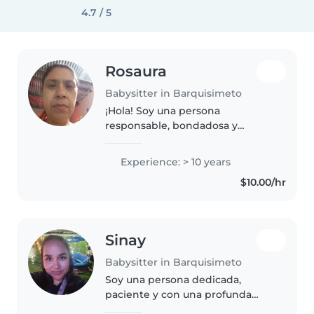
4.7 / 5
Rosaura
Babysitter in Barquisimeto
¡Hola! Soy una persona
responsable, bondadosa y
paciente en sus 50s con más de
10 años de experiencia en el
Experience: > 10 years
cuidado de niños. He cuidado
$10.00/hr
niños en edad de guardería,
preescolar y primaria...
Sinay
Babysitter in Barquisimeto
Soy una persona dedicada,
paciente y con una profunda
vocación de servicio hacia la