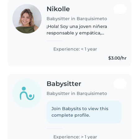
Nikolle
Babysitter in Barquisimeto
¡Hola! Soy una joven niñera
responsable y empática,
actualmente cursando la
universidad. Tengo experiencia
Experience: < 1 year
cuidando niños en edad
$3.00/hr
preescolar, escolar y
adolescentes. Era maestra de..
Babysitter
Babysitter in Barquisimeto
Join Babysits to view this
complete profile.
Experience: > 1 year