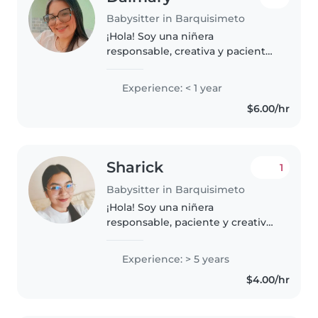
Babysitter in Barquisimeto
¡Hola! Soy una niñera
responsable, creativa y paciente,
con experiencia en el cuidado de
bebés, niños en edad preescolar
Experience: < 1 year
y en edad escolar. Soy madre, lo
$6.00/hr
que me da una perspectiva..
Sharick
1
Babysitter in Barquisimeto
¡Hola! Soy una niñera
responsable, paciente y creativa
con 5 años de experiencia
cuidando niños de todas las
Experience: > 5 years
edades. Me encanta dibujar, leer
$4.00/hr
cuentos, hacer manualidades y
enseñar..