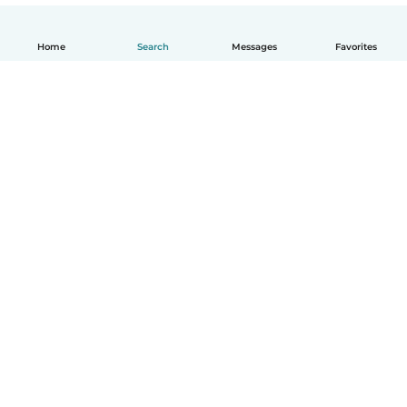
Home
Search
Messages
Favorites
English
How it works
Help
Terms & Privacy
Pricing
Company details
Babysits for Work
Community standards
© Babysits B.V.