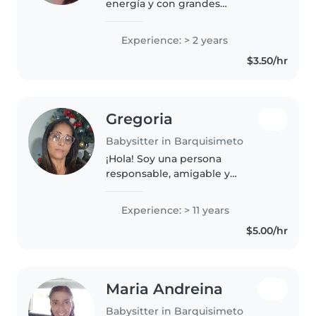
energía y con grandes
habilidades para entretener a los
más pequeños. Tengo
Experience: > 2 years
experiencia cuidando bebés,
$3.50/hr
niños pequeños, preescolares y
escolares. Disfruto..
Gregoria
Babysitter in Barquisimeto
¡Hola! Soy una persona
responsable, amigable y
paciente con 11 años de
experiencia en el cuidado de
Experience: > 11 years
niños de todas las edades. Me
$5.00/hr
encanta leer a los niños, hacer
manualidades y enseñar..
Maria Andreina
Babysitter in Barquisimeto