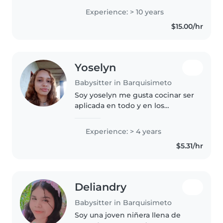
infancia. Cuento con la
Experience: > 10 years
capacidad y el compromiso
$15.00/hr
necesarios para cuidar niños en
diversas etapas..
Yoselyn
Babysitter in Barquisimeto
Soy yoselyn me gusta cocinar ser
aplicada en todo y en los
deberes me gusta estar con los
niños encerrales ayudarles
Experience: > 4 years
aprender ser amable
$5.31/hr
Deliandry
Babysitter in Barquisimeto
Soy una joven niñera llena de