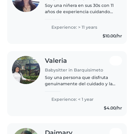
Soy una niñera en sus 30s con 11
años de experiencia cuidando
niños en edad de preescolar. Soy
madre y tengo una licenciatura
Experience: > 11 years
universitaria. Me encanta hacer
$10.00/hr
manualidades, jugar y..
Valeria
Babysitter in Barquisimeto
Soy una persona que disfruta
genuinamente del cuidado y la
compañía de los niños. Me
considero alguien amable y
Experience: < 1 year
simpática, lo que me permite
$4.00/hr
conectar rápidamente con ellos
y crear..
Daimary